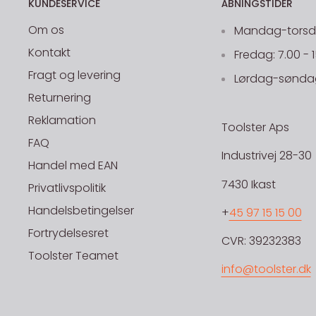
KUNDESERVICE
ÅBNINGSTIDER
Om os
Mandag-torsdag
Kontakt
Fredag: 7.00 - 
Fragt og levering
Lørdag-søndag
Returnering
Reklamation
Toolster Aps
FAQ
Industrivej 28-30
Handel med EAN
7430 Ikast
Privatlivspolitik
Handelsbetingelser
+
45 97 15 15 00
Fortrydelsesret
CVR: 39232383
Toolster Teamet
info@toolster.dk