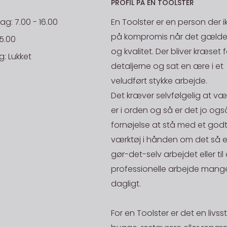
PROFIL PÅ EN TOOLSTER
: 7.00 - 16.00
En Toolster er en person der i
på kompromis når det gælder
15.00
og kvalitet. Der bliver kræset f
: Lukket
detaljerne og sat en ære i et
veludført stykke arbejde.
Det kræver selvfølgelig at væ
er i orden og så er det jo ogs
fornøjelse at stå med et godt
værktøj i hånden om det så er 
gør-det-selv arbejdet eller til
professionelle arbejde mange
dagligt.
For en Toolster er det en livssti