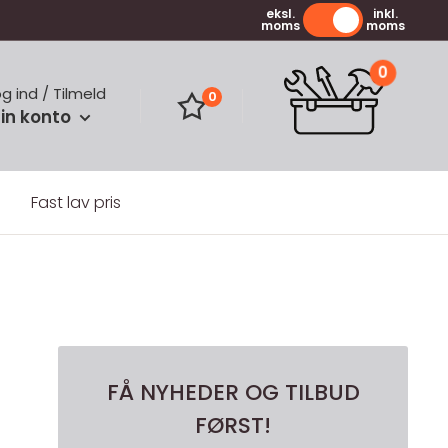
eksl.
inkl.
moms
moms
0
og ind / Tilmeld
0
in konto
Fast lav pris
FÅ NYHEDER OG TILBUD
FØRST!