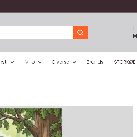
L
M
nst.
Miljø
Diverse
Brands
STORKØB