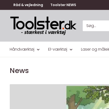
Gå
Råd & vejledning
Toolster NEWS
til
indhold
Toolster.dk
Håndværktøj
El-værktøj
Laser og målei
News