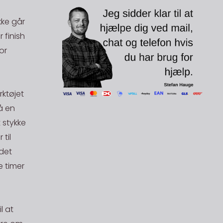
kke går
 finish
or
rktøjet
å en
 stykke
til
 det
 timer
l at