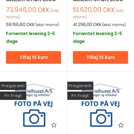
Salgspris
Salgspris
73.946,00 DKK
51.620,00 DKK
(inkl.
(inkl.
moms)
moms)
Salgspris
Salgspris
59.156,80 DKK
41.296,00 DKK
(eksl. moms)
(eksl. moms)
Forventet levering 2-5
Forventet levering 2-5
dage
dage
Tilføj til kurv
Tilføj til kurv
Prisgaranti
Prisgaranti
Fri Fragt
Fri Fragt