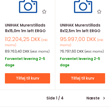
UNIHAK Murerstillads
UNIHAK Murerstillads
8x15,0m 1m løft ERGO
8x12,5m 1m løft ERGO
Salgspris
Salgspris
112.204,25 DKK
95.997,00 DKK
(inkl.
(inkl.
moms)
moms)
Salgspris
Salgspris
89.763,40 DKK
76.797,60 DKK
(eksl. moms)
(eksl. moms)
Forventet levering 2-5
Forventet levering 2-5
dage
dage
Tilføj til kurv
Tilføj til kurv
Side 1 / 4
Næste