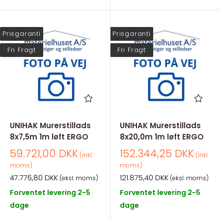
Prisgaranti
Prisgaranti
Fri Fragt
Fri Fragt
UNIHAK Murerstillads
UNIHAK Murerstillads
8x7,5m 1m løft ERGO
8x20,0m 1m løft ERGO
Salgspris
Salgspris
59.721,00 DKK
152.344,25 DKK
(inkl.
(inkl.
moms)
moms)
Salgspris
Salgspris
47.776,80 DKK
121.875,40 DKK
(eksl. moms)
(eksl. moms)
Forventet levering 2-5
Forventet levering 2-5
dage
dage