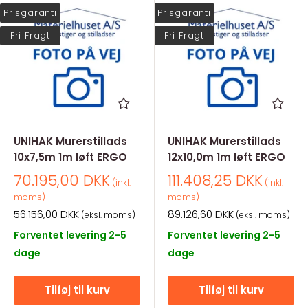
Prisgaranti
Prisgaranti
Fri Fragt
Fri Fragt
UNIHAK Murerstillads
UNIHAK Murerstillads
10x7,5m 1m løft ERGO
12x10,0m 1m løft ERGO
Salgspris
Salgspris
70.195,00 DKK
111.408,25 DKK
(inkl.
(inkl.
moms)
moms)
Salgspris
Salgspris
56.156,00 DKK
89.126,60 DKK
(eksl. moms)
(eksl. moms)
Forventet levering 2-5
Forventet levering 2-5
dage
dage
Tilføj til kurv
Tilføj til kurv