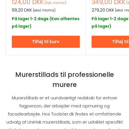
Salgspris
Salgspris
124,00 DKK
349,00 DKK
(inkl. moms)
(i
Salgspris
Salgspris
99,20 DKK
279,20 DKK
(eksl. moms)
(eksl. 
På lager 1-2 dage (Kan afhentes
På lager 1-2 dage
på lager)
på lager)
Tilføj til kurv
Tilføj ti
Murerstillads til professionelle
murere
Murerstillads er et uundværligt redskab for enhver
fagperson, der arbejder med opmuring og
facadearbejde. Hos Toolster.dk findes et omfattende
udvalg af UniHak murerstillads, som er udviklet specifikt