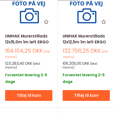
UNIHAK Murerstillads
UNIHAK Murerstillads
12x15,0m 1m løft ERGO
12x12,5m 1m løft ERGO
Salgspris
Salgspris
154.104,25 DKK
132.756,25 DKK
(inkl.
(inkl.
moms)
moms)
Salgspris
Salgspris
123.283,40 DKK
106.205,00 DKK
(eksl.
(eksl.
moms)
moms)
Forventet levering 2-5
Forventet levering 2-5
dage
dage
Tilføj til kurv
Tilføj til kurv