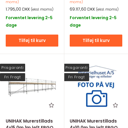
moms)
moms)
Salgspris
Salgspris
1.795,00 DKK
69.117,60 DKK
(eksl. moms)
(eksl. moms)
Forventet levering 2-5
Forventet levering 2-5
dage
dage
Tilføj til kurv
Tilføj til kurv
Prisgaranti
Prisgaranti
Fri Fragt
Fri Fragt
UNIHAK Murerstillads
UNIHAK Murerstillads
4x15,0m 1m løft ERGO
4x10,0m 1m løft ERGO