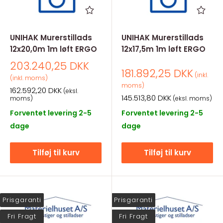
UNIHAK Murerstillads
UNIHAK Murerstillads
12x20,0m 1m løft ERGO
12x17,5m 1m løft ERGO
Salgspris
203.240,25 DKK
Salgspris
181.892,25 DKK
(inkl.
(inkl. moms)
moms)
Salgspris
162.592,20 DKK
(eksl.
Salgspris
145.513,80 DKK
moms)
(eksl. moms)
Forventet levering 2-5
Forventet levering 2-5
dage
dage
Tilføj til kurv
Tilføj til kurv
Prisgaranti
Prisgaranti
Fri Fragt
Fri Fragt