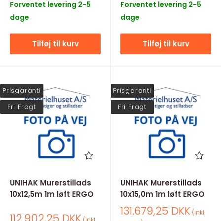
Forventet levering 2-5
Forventet levering 2-5
dage
dage
Tilføj til kurv
Tilføj til kurv
Prisgaranti
Prisgaranti
Fri Fragt
Fri Fragt
UNIHAK Murerstillads
UNIHAK Murerstillads
10x12,5m 1m løft ERGO
10x15,0m 1m løft ERGO
Salgspris
131.679,25 DKK
(inkl.
Salgspris
112.902,25 DKK
(inkl.