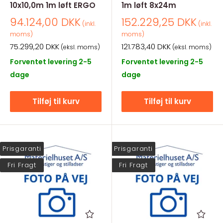
10x10,0m 1m løft ERGO
1m løft 8x24m
Salgspris
Salgspris
94.124,00 DKK
152.229,25 DKK
(inkl.
(inkl.
moms)
moms)
Salgspris
Salgspris
75.299,20 DKK
121.783,40 DKK
(eksl. moms)
(eksl. moms)
Forventet levering 2-5
Forventet levering 2-5
dage
dage
Tilføj til kurv
Tilføj til kurv
Prisgaranti
Prisgaranti
Fri Fragt
Fri Fragt