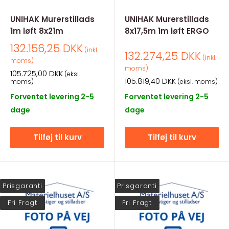
UNIHAK Murerstillads
UNIHAK Murerstillads
1m løft 8x21m
8x17,5m 1m løft ERGO
Salgspris
132.156,25 DKK
(inkl.
Salgspris
132.274,25 DKK
(inkl.
moms)
moms)
Salgspris
105.725,00 DKK
(eksl.
Salgspris
105.819,40 DKK
moms)
(eksl. moms)
Forventet levering 2-5
Forventet levering 2-5
dage
dage
Tilføj til kurv
Tilføj til kurv
Prisgaranti
Prisgaranti
Fri Fragt
Fri Fragt