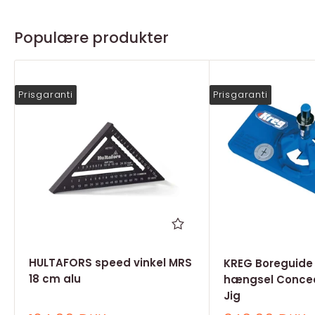
Populære produkter
Prisgaranti
Prisgaranti
HULTAFORS speed vinkel MRS
KREG Boreguide t
18 cm alu
hængsel Concea
Jig