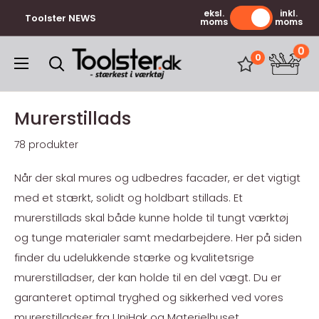
Gå
eksl.
inkl.
Toolster NEWS
moms
moms
til
indhold
0
Toolster.dk
0
Murerstillads
78 produkter
Når der skal mures og udbedres facader, er det vigtigt
med et stærkt, solidt og holdbart stillads. Et
murerstillads skal både kunne holde til tungt værktøj
og tunge materialer samt medarbejdere. Her på siden
finder du udelukkende stærke og kvalitetsrige
murerstilladser, der kan holde til en del vægt. Du er
garanteret optimal tryghed og sikkerhed ved vores
murerstilladser fra UniHak og Materielhuset.