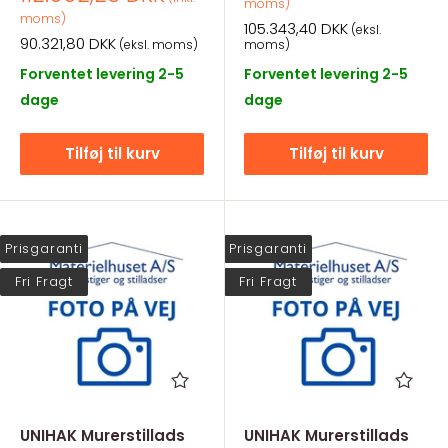
moms)
moms)
Salgspris
105.343,40 DKK
(eksl.
Salgspris
90.321,80 DKK
(eksl. moms)
moms)
Forventet levering 2-5
Forventet levering 2-5
dage
dage
Tilføj til kurv
Tilføj til kurv
Prisgaranti
Prisgaranti
Fri Fragt
Fri Fragt
UNIHAK Murerstillads
UNIHAK Murerstillads