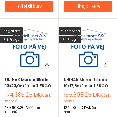
Tilføj til kurv
Tilføj til kurv
Prisgaranti
Prisgaranti
Fri Fragt
Fri Fragt
UNIHAK Murerstillads
UNIHAK Murerstillads
10x20,0m 1m løft ERGO
10x17,5m 1m løft ERGO
Salgspris
Salgspris
174.385,25 DKK
155.608,25 DKK
(inkl.
(inkl.
moms)
moms)
Salgspris
Salgspris
139.508,20 DKK
124.486,60 DKK
(eksl.
(eksl.
moms)
moms)