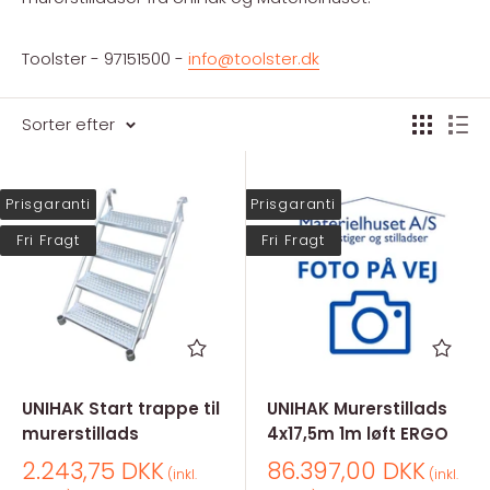
Toolster - 97151500 -
info@toolster.dk
Sorter efter
Prisgaranti
Prisgaranti
Fri Fragt
Fri Fragt
UNIHAK Start trappe til
UNIHAK Murerstillads
murerstillads
4x17,5m 1m løft ERGO
Salgspris
Salgspris
2.243,75 DKK
86.397,00 DKK
(inkl.
(inkl.