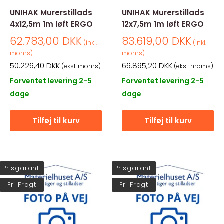
UNIHAK Murerstillads
UNIHAK Murerstillads
4x12,5m 1m løft ERGO
12x7,5m 1m løft ERGO
Salgspris
Salgspris
62.783,00 DKK
83.619,00 DKK
(inkl.
(inkl.
moms)
moms)
Salgspris
Salgspris
50.226,40 DKK
66.895,20 DKK
(eksl. moms)
(eksl. moms)
Forventet levering 2-5
Forventet levering 2-5
dage
dage
Tilføj til kurv
Tilføj til kurv
Prisgaranti
Prisgaranti
Fri Fragt
Fri Fragt