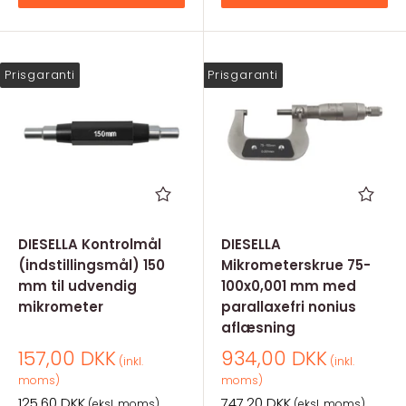
Prisgaranti
Prisgaranti
DIESELLA Kontrolmål
DIESELLA
(indstillingsmål) 150
Mikrometerskrue 75-
mm til udvendig
100x0,001 mm med
mikrometer
parallaxefri nonius
aflæsning
Salgspris
Salgspris
157,00 DKK
934,00 DKK
(inkl.
(inkl.
moms)
moms)
Salgspris
Salgspris
125,60 DKK
747,20 DKK
(eksl. moms)
(eksl. moms)