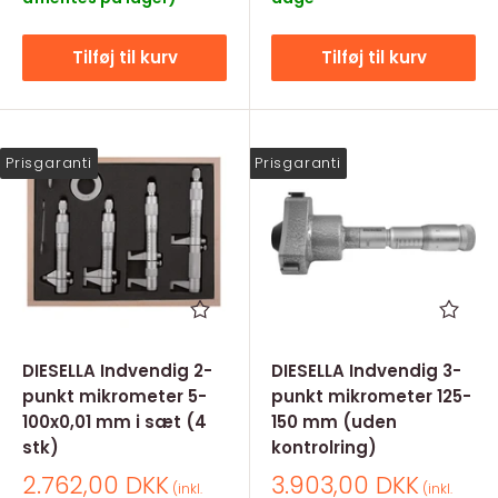
Tilføj til kurv
Tilføj til kurv
Prisgaranti
Prisgaranti
DIESELLA Indvendig 2-
DIESELLA Indvendig 3-
punkt mikrometer 5-
punkt mikrometer 125-
100x0,01 mm i sæt (4
150 mm (uden
stk)
kontrolring)
Salgspris
Salgspris
2.762,00 DKK
3.903,00 DKK
(inkl.
(inkl.