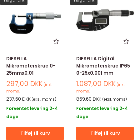
Prisgaranti
Prisgaranti
DIESELLA
DIESELLA Digital
Mikrometerskrue 0-
Mikrometerskrue IP65
25mmx0,01
0-25x0,001 mm
Salgspris
Salgspris
297,00 DKK
1.087,00 DKK
(inkl.
(inkl.
moms)
moms)
Salgspris
Salgspris
237,60 DKK
869,60 DKK
(eksl. moms)
(eksl. moms)
Forventet levering 2-4
Forventet levering 2-4
dage
dage
Tilføj til kurv
Tilføj til kurv