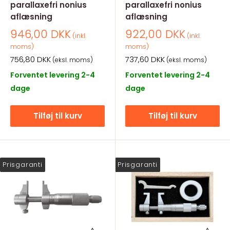
parallaxefri nonius
parallaxefri nonius
aflæsning
aflæsning
Salgspris
Salgspris
946,00 DKK
922,00 DKK
(inkl.
(inkl.
moms)
moms)
Salgspris
Salgspris
756,80 DKK
737,60 DKK
(eksl. moms)
(eksl. moms)
Forventet levering 2-4
Forventet levering 2-4
dage
dage
Tilføj til kurv
Tilføj til kurv
Prisgaranti
Prisgaranti