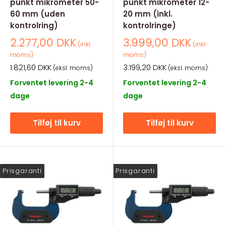
punkt mikrometer 50-
punkt mikrometer 12-
60 mm (uden
20 mm (inkl.
kontrolring)
kontrolringe)
Salgspris
Salgspris
2.277,00 DKK
3.999,00 DKK
(inkl.
(inkl.
moms)
moms)
Salgspris
Salgspris
1.821,60 DKK
3.199,20 DKK
(eksl. moms)
(eksl. moms)
Forventet levering 2-4
Forventet levering 2-4
dage
dage
Tilføj til kurv
Tilføj til kurv
Prisgaranti
Prisgaranti