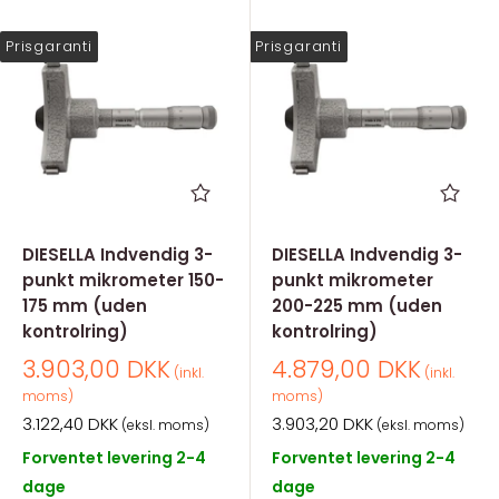
Prisgaranti
Prisgaranti
DIESELLA Indvendig 3-
DIESELLA Indvendig 3-
punkt mikrometer 150-
punkt mikrometer
175 mm (uden
200-225 mm (uden
kontrolring)
kontrolring)
Salgspris
Salgspris
3.903,00 DKK
4.879,00 DKK
(inkl.
(inkl.
moms)
moms)
Salgspris
Salgspris
3.122,40 DKK
3.903,20 DKK
(eksl. moms)
(eksl. moms)
Forventet levering 2-4
Forventet levering 2-4
dage
dage