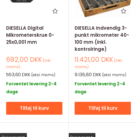
DIESELLA Digital
DIESELLA Indvendig 3-
Mikrometerskrue 0-
punkt mikrometer 40-
25x0,001 mm
100 mm (inkl.
kontrolringe)
Salgspris
Salgspris
692,00 DKK
11.421,00 DKK
(inkl.
(inkl.
moms)
moms)
Salgspris
Salgspris
553,60 DKK
9.136,80 DKK
(eksl. moms)
(eksl. moms)
Forventet levering 2-4
Forventet levering 2-4
dage
dage
Tilføj til kurv
Tilføj til kurv