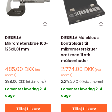
DIESELLA
DIESELLA Måleklods
Mikrometerskrue 100-
kontrolsæt til
125x0,01 mm
mikrometerskruer-
sæt med 11 stk
måleenheder
Salgspris
Salgspris
485,00 DKK
2.774,00 DKK
(inkl.
(inkl.
moms)
moms)
Salgspris
Salgspris
388,00 DKK
2.219,20 DKK
(eksl. moms)
(eksl. moms)
Forventet levering 2-4
Forventet levering 2-4
dage
dage
Tilføj til kurv
Tilføj til kurv