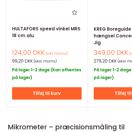
HULTAFORS speed vinkel MRS
KREG Boreguide t
18 cm alu
hængsel Concea
Jig
Salgspris
Salgspris
124,00 DKK
349,00 DKK
(inkl. moms)
(i
Salgspris
Salgspris
99,20 DKK
279,20 DKK
(eksl. moms)
(eksl. 
På lager 1-2 dage (Kan afhentes
På lager 1-2 dage
på lager)
på lager)
Tilføj til kurv
Tilføj ti
Mikrometer – præcisionsmåling til