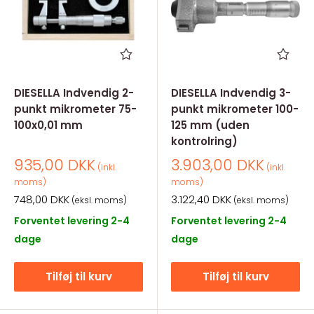
DIESELLA Indvendig 2-
DIESELLA Indvendig 3-
punkt mikrometer 75-
punkt mikrometer 100-
100x0,01 mm
125 mm (uden
kontrolring)
Salgspris
Salgspris
935,00 DKK
3.903,00 DKK
(inkl.
(inkl.
moms)
moms)
Salgspris
Salgspris
748,00 DKK
3.122,40 DKK
(eksl. moms)
(eksl. moms)
Forventet levering 2-4
Forventet levering 2-4
dage
dage
Tilføj til kurv
Tilføj til kurv