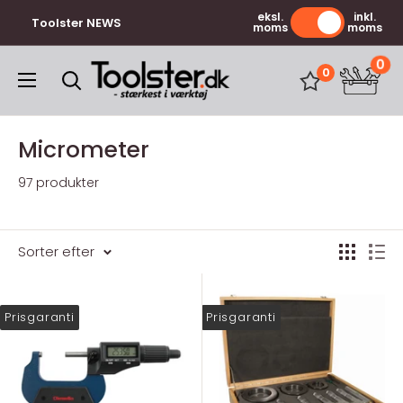
Gå
eksl.
inkl.
Toolster NEWS
moms
moms
til
indhold
0
Toolster.dk
0
Micrometer
97 produkter
Sorter efter
Prisgaranti
Prisgaranti