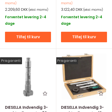
moms)
moms)
Salgspris
Salgspris
2.209,60 DKK
3.122,40 DKK
(eksl. moms)
(eksl. moms)
Forventet levering 2-4
Forventet levering 2-4
dage
dage
Tilføj til kurv
Tilføj til kurv
Prisgaranti
Prisgaranti
DIESELLA Indvendig 3-
DIESELLA Indvendig 3-