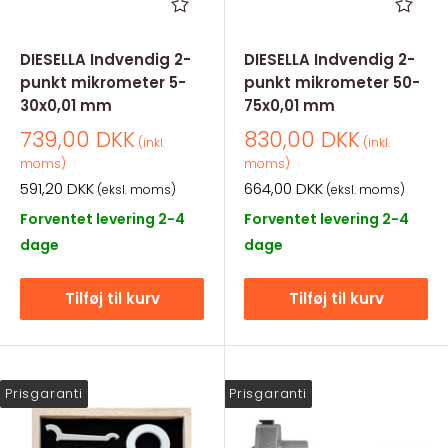
DIESELLA Indvendig 2-
DIESELLA Indvendig 2-
punkt mikrometer 5-
punkt mikrometer 50-
30x0,01 mm
75x0,01 mm
Salgspris
Salgspris
739,00 DKK
830,00 DKK
(inkl.
(inkl.
moms)
moms)
Salgspris
Salgspris
591,20 DKK
664,00 DKK
(eksl. moms)
(eksl. moms)
Forventet levering 2-4
Forventet levering 2-4
dage
dage
Tilføj til kurv
Tilføj til kurv
Prisgaranti
Prisgaranti