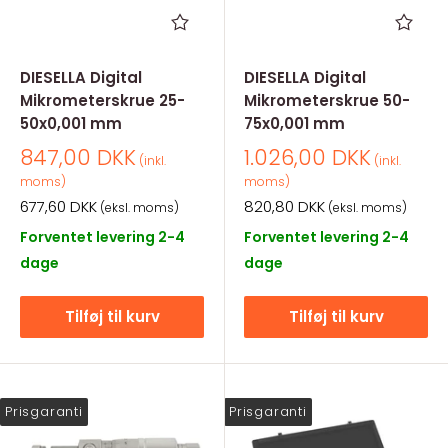
DIESELLA Digital
DIESELLA Digital
Mikrometerskrue 25-
Mikrometerskrue 50-
50x0,001 mm
75x0,001 mm
Salgspris
Salgspris
847,00 DKK
1.026,00 DKK
(inkl.
(inkl.
moms)
moms)
Salgspris
Salgspris
677,60 DKK
820,80 DKK
(eksl. moms)
(eksl. moms)
Forventet levering 2-4
Forventet levering 2-4
dage
dage
Tilføj til kurv
Tilføj til kurv
Prisgaranti
Prisgaranti