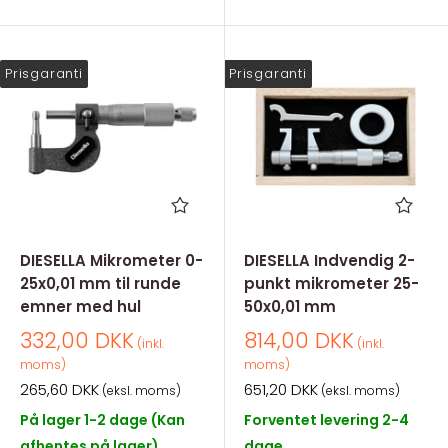
Prisgaranti
Prisgaranti
DIESELLA Mikrometer 0-
DIESELLA Indvendig 2-
25x0,01 mm til runde
punkt mikrometer 25-
emner med hul
50x0,01 mm
Salgspris
Salgspris
332,00 DKK
814,00 DKK
(inkl.
(inkl.
moms)
moms)
Salgspris
Salgspris
265,60 DKK
651,20 DKK
(eksl. moms)
(eksl. moms)
På lager 1-2 dage (Kan
Forventet levering 2-4
afhentes på lager)
dage