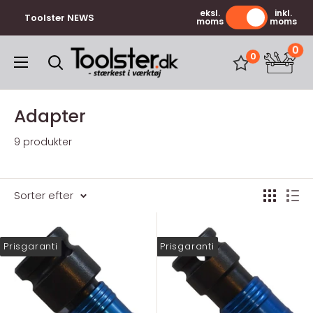
Gå
eksl.
inkl.
Toolster NEWS
moms
moms
til
indhold
0
Toolster.dk
0
Adapter
9 produkter
Sorter efter
Prisgaranti
Prisgaranti