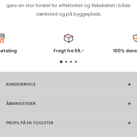
gøre en stor forskel for effektivitet og fleksibilitet i både
værksted og på byggeplads.
betaling
Fragt fra 59,-
100% dans
KUNDESERVICE
Om os
ÅBNINGSTIDER
Kontakt
Fragt og levering
Mandag-torsdag: 7.00 - 16.00
PROFIL PÅ EN TOOLSTER
Returnering
Fredag: 7.00 - 15.00
Reklamation
En Toolster er en person der ikke går på kompromis
Lørdag-søndag: Lukket