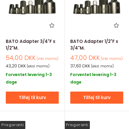
BATO Adapter 3/4"F x
BATO Adapter 1/2"F x
1/2"M.
3/4"M.
Salgspris
Salgspris
54,00 DKK
47,00 DKK
(inkl. moms)
(inkl. moms)
Salgspris
Salgspris
43,20 DKK
37,60 DKK
(eksl. moms)
(eksl. moms)
Forventet levering 1-3
Forventet levering 1-3
dage
dage
Tilføj til kurv
Tilføj til kurv
Prisgaranti
Prisgaranti