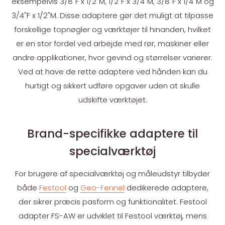
eksempelvis 3/8"F x 1/2"M, 1/2"F x 3/4"M, 3/8"F x 1/4"M og
3/4"F x 1/2"M. Disse adaptere gør det muligt at tilpasse
forskellige topnøgler og værktøjer til hinanden, hvilket
er en stor fordel ved arbejde med rør, maskiner eller
andre applikationer, hvor gevind og størrelser varierer.
Ved at have de rette adaptere ved hånden kan du
hurtigt og sikkert udføre opgaver uden at skulle
udskifte værktøjet.
Brand-specifikke adaptere til
specialværktøj
For brugere af specialværktøj og måleudstyr tilbyder
både
Festool
og
Geo-Fennel
dedikerede adaptere,
der sikrer præcis pasform og funktionalitet. Festool
adapter FS-AW er udviklet til Festool værktøj, mens