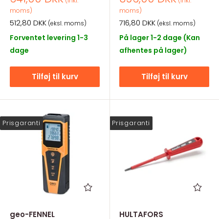
(inkl.
(inkl.
moms)
moms)
Salgspris
Salgspris
512,80 DKK
716,80 DKK
(eksl. moms)
(eksl. moms)
Forventet levering 1-3
På lager 1-2 dage (Kan
dage
afhentes på lager)
Tilføj til kurv
Tilføj til kurv
Prisgaranti
Prisgaranti
geo-FENNEL
HULTAFORS