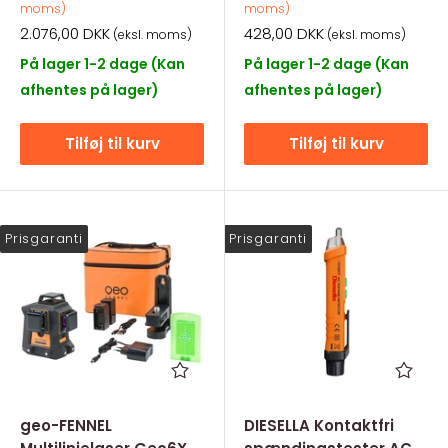
moms)
moms)
Salgspris
Salgspris
2.076,00 DKK
428,00 DKK
(eksl. moms)
(eksl. moms)
På lager 1-2 dage (Kan
På lager 1-2 dage (Kan
afhentes på lager)
afhentes på lager)
Tilføj til kurv
Tilføj til kurv
Prisgaranti
Prisgaranti
geo-FENNEL
DIESELLA Kontaktfri