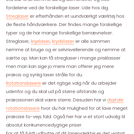
fordelene ved de forskellige laser. Ude hos dig.
Streglaser
er efterhånden et uundværligt værktøj hos
de fleste håndværkere. Der findes mange forskellige
typer og de har mange forskellige benævnelser.
Streglaser,
linjelaser
,
krydslaser
er alle sammen
nemme at bruge og er selvnivellerende og nemme at
sætte op. Man kan få streglaser i mange prisklasser
men man kan sige jo mere man offerer jeg mere
præcis og synlig laser stråle for du.
Rotationslasere
er det rigtige valg når du arbejder
udenfor og du skal ud på større afstande og
præcisionen skal være større. Desuden har vi
digitale
rotationslasere
hvor du har mulighed for at lave meget
præcise to-vejs fald. Også her har vi et stort udvalg til
absolut konkurrencedygtige priser.
For at få fuldt udbytte af dit laserværktøj er det vigtigt