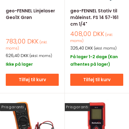
geo-FENNEL Linjelaser
geo-FENNEL Stativ til
Geo1X Grøn
måleinst. FS 14 57-161
cm 1/4"
Salgspris
408,00 DKK
(inkl.
Salgspris
783,00 DKK
moms)
(inkl.
Salgspris
326,40 DKK
moms)
(eksl. moms)
Salgspris
626,40 DKK
(eksl. moms)
På lager 1-2 dage (Kan
Ikke på lager
afhentes på lager)
Tilføj til kurv
Tilføj til kurv
Prisgaranti
Prisgaranti