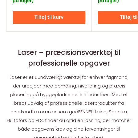
på lager)
på lager)
Tilføj til kurv
Tilføj ti
Laser – præcisionsværktøj til
professionelle opgaver
Laser er et uundværligt værktøj for enhver fagmand,
der arbejder med opmåling, nivellering og præcis
placering på byggepladsen eller i industrien. Med et
bredt udvalg af professionelle laserprodukter fra
anerkendte mærker som geoFENNEL, Leica, Spectra,
Hultafors og PLS, finder du altid en løsning, der matcher
både opgavens krav og dine forventninger til
nøjagtighed og driftssikkerhed.