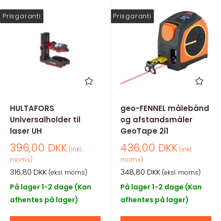
Prisgaranti
Prisgaranti
HULTAFORS
geo-FENNEL målebånd
Universalholder til
og afstandsmåler
laser UH
GeoTape 2i1
Salgspris
Salgspris
396,00 DKK
436,00 DKK
(inkl.
(inkl.
moms)
moms)
Salgspris
Salgspris
316,80 DKK
348,80 DKK
(eksl. moms)
(eksl. moms)
På lager 1-2 dage (Kan
På lager 1-2 dage (Kan
afhentes på lager)
afhentes på lager)