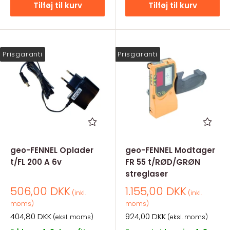
Tilføj til kurv
Tilføj til kurv
Prisgaranti
Prisgaranti
geo-FENNEL Oplader
geo-FENNEL Modtager
t/FL 200 A 6v
FR 55 t/RØD/GRØN
streglaser
Salgspris
Salgspris
506,00 DKK
1.155,00 DKK
(inkl.
(inkl.
moms)
moms)
Salgspris
Salgspris
404,80 DKK
924,00 DKK
(eksl. moms)
(eksl. moms)