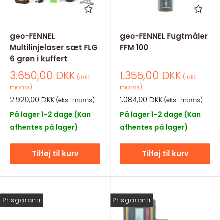
geo-FENNEL
geo-FENNEL Fugtmåler
Multilinjelaser sæt FLG
FFM 100
6 grøn i kuffert
Salgspris
Salgspris
3.650,00 DKK
1.355,00 DKK
(inkl.
(inkl.
moms)
moms)
Salgspris
Salgspris
2.920,00 DKK
1.084,00 DKK
(eksl. moms)
(eksl. moms)
På lager 1-2 dage (Kan
På lager 1-2 dage (Kan
afhentes på lager)
afhentes på lager)
Tilføj til kurv
Tilføj til kurv
Prisgaranti
Prisgaranti