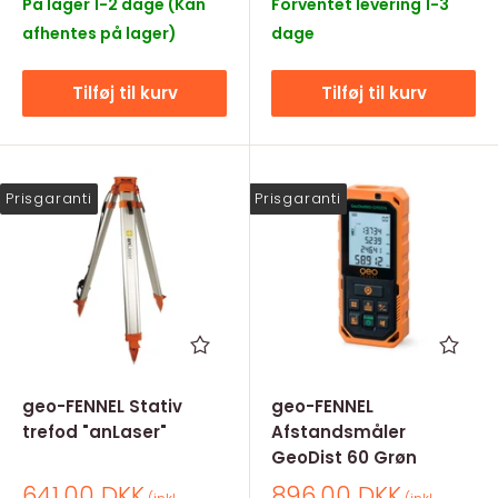
På lager 1-2 dage (Kan
Forventet levering 1-3
afhentes på lager)
dage
Tilføj til kurv
Tilføj til kurv
Prisgaranti
Prisgaranti
geo-FENNEL Stativ
geo-FENNEL
trefod "anLaser"
Afstandsmåler
GeoDist 60 Grøn
Salgspris
Salgspris
641,00 DKK
896,00 DKK