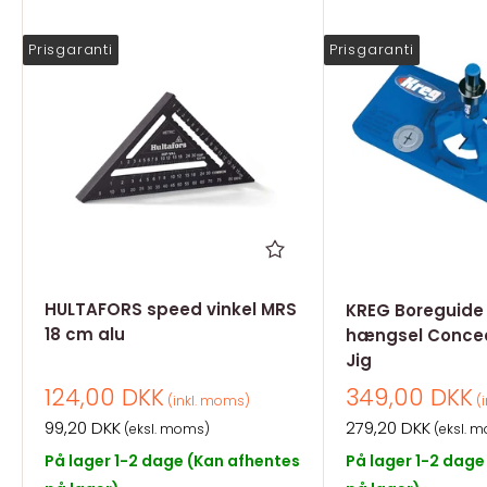
Prisgaranti
Prisgaranti
HULTAFORS speed vinkel MRS
KREG Boreguide t
18 cm alu
hængsel Concea
Jig
Salgspris
Salgspris
124,00 DKK
349,00 DKK
(inkl. moms)
(i
Salgspris
Salgspris
99,20 DKK
279,20 DKK
(eksl. moms)
(eksl. 
På lager 1-2 dage (Kan afhentes
På lager 1-2 dage