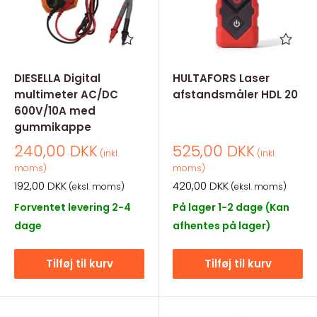
DIESELLA Digital
HULTAFORS Laser
multimeter AC/DC
afstandsmåler HDL 20
600V/10A med
gummikappe
Salgspris
Salgspris
240,00 DKK
525,00 DKK
(inkl.
(inkl.
moms)
moms)
Salgspris
Salgspris
192,00 DKK
420,00 DKK
(eksl. moms)
(eksl. moms)
Forventet levering 2-4
På lager 1-2 dage (Kan
dage
afhentes på lager)
Tilføj til kurv
Tilføj til kurv