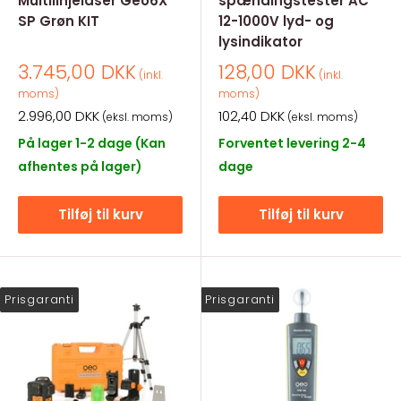
Multilinjelaser Geo6X
spændingstester AC
SP Grøn KIT
12-1000V lyd- og
lysindikator
Salgspris
Salgspris
3.745,00 DKK
128,00 DKK
(inkl.
(inkl.
moms)
moms)
Salgspris
Salgspris
2.996,00 DKK
102,40 DKK
(eksl. moms)
(eksl. moms)
På lager 1-2 dage (Kan
Forventet levering 2-4
afhentes på lager)
dage
Tilføj til kurv
Tilføj til kurv
Prisgaranti
Prisgaranti