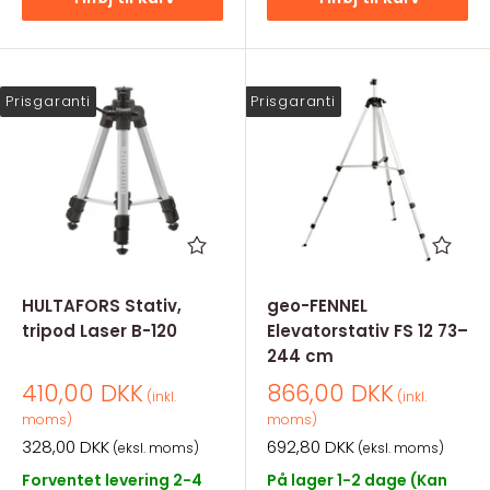
Prisgaranti
Prisgaranti
HULTAFORS Stativ,
geo-FENNEL
tripod Laser B-120
Elevatorstativ FS 12 73–
244 cm
Salgspris
Salgspris
410,00 DKK
866,00 DKK
(inkl.
(inkl.
moms)
moms)
Salgspris
Salgspris
328,00 DKK
692,80 DKK
(eksl. moms)
(eksl. moms)
Forventet levering 2-4
På lager 1-2 dage (Kan