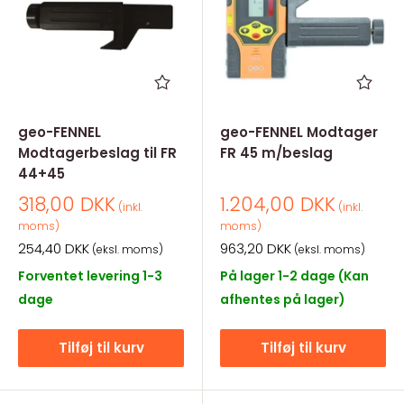
geo-FENNEL
geo-FENNEL Modtager
Modtagerbeslag til FR
FR 45 m/beslag
44+45
Salgspris
Salgspris
318,00 DKK
1.204,00 DKK
(inkl.
(inkl.
moms)
moms)
Salgspris
Salgspris
254,40 DKK
963,20 DKK
(eksl. moms)
(eksl. moms)
Forventet levering 1-3
På lager 1-2 dage (Kan
dage
afhentes på lager)
Tilføj til kurv
Tilføj til kurv