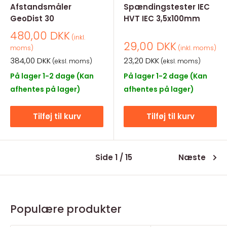
Afstandsmåler
Spændingstester IEC
GeoDist 30
HVT IEC 3,5x100mm
Salgspris
480,00 DKK
(inkl.
Salgspris
29,00 DKK
moms)
(inkl. moms)
Salgspris
Salgspris
384,00 DKK
23,20 DKK
(eksl. moms)
(eksl. moms)
På lager 1-2 dage (Kan
På lager 1-2 dage (Kan
afhentes på lager)
afhentes på lager)
Tilføj til kurv
Tilføj til kurv
Side 1 / 15
Næste
Populære produkter