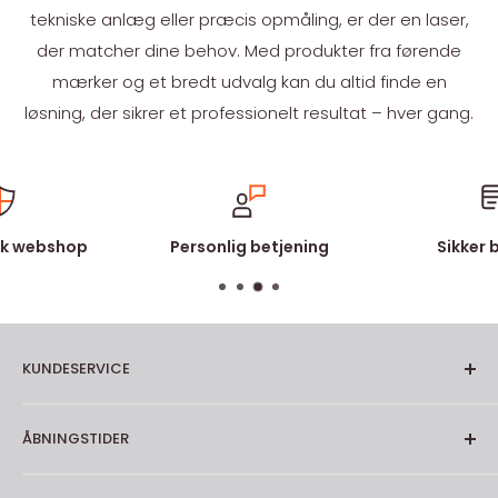
tekniske anlæg eller præcis opmåling, er der en laser,
der matcher dine behov. Med produkter fra førende
mærker og et bredt udvalg kan du altid finde en
løsning, der sikrer et professionelt resultat – hver gang.
k webshop
Personlig betjening
Sikker 
KUNDESERVICE
Om os
ÅBNINGSTIDER
Kontakt
Fragt og levering
Mandag-torsdag: 7.00 - 16.00