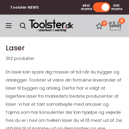
Gå
eksl.
inkl.
Toolster NEWS
moms
moms
til
indhold
0
Toolster.dk
0
Laser
352 produkter
En laser kan spare dig masser af tid når du bygger og
anlægger. Toolster vil være din fortrukne leverandør af
laser til byggeri og anlæg. Derfor har vi valgt at
lagerføre laser fra markedets bedste producenter af
laser. Vi har et tæt samarbejde med anLaser og
Tajima som har konsulenter der kan hjælpe og vejlede
hvis du er i tvivl om hvilken laser du vil få mest ud af. De
stå klar til at komme ud og demonstrer og vise