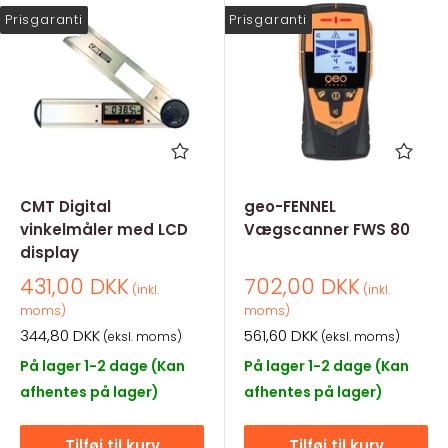
Prisgaranti
Prisgaranti
CMT Digital
geo-FENNEL
vinkelmåler med LCD
Vægscanner FWS 80
display
Salgspris
Salgspris
431,00 DKK
702,00 DKK
(inkl.
(inkl.
moms)
moms)
Salgspris
Salgspris
344,80 DKK
561,60 DKK
(eksl. moms)
(eksl. moms)
På lager 1-2 dage (Kan
På lager 1-2 dage (Kan
afhentes på lager)
afhentes på lager)
Tilføj til kurv
Tilføj til kurv