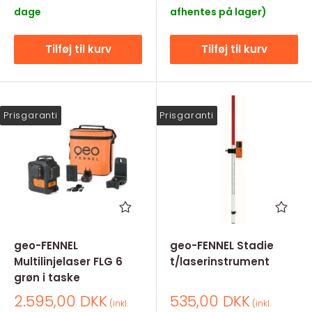
dage
afhentes på lager)
Tilføj til kurv
Tilføj til kurv
Prisgaranti
Prisgaranti
geo-FENNEL
geo-FENNEL Stadie
Multilinjelaser FLG 6
t/laserinstrument
grøn i taske
Salgspris
Salgspris
2.595,00 DKK
535,00 DKK
(inkl.
(inkl.