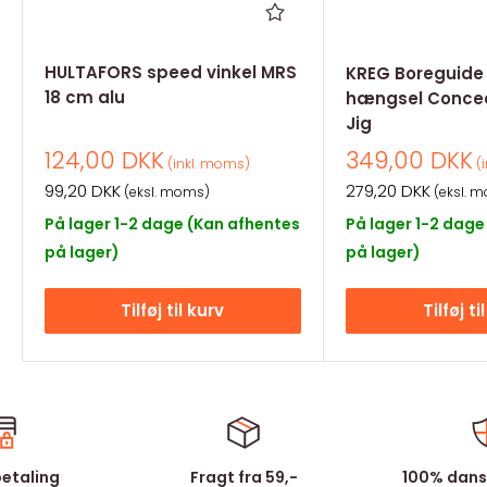
HULTAFORS speed vinkel MRS
KREG Boreguide t
18 cm alu
hængsel Concea
Jig
Salgspris
Salgspris
124,00 DKK
349,00 DKK
(inkl. moms)
(i
Salgspris
Salgspris
99,20 DKK
279,20 DKK
(eksl. moms)
(eksl. 
På lager 1-2 dage (Kan afhentes
På lager 1-2 dage
på lager)
på lager)
Tilføj til kurv
Tilføj ti
betaling
Fragt fra 59,-
100% dans