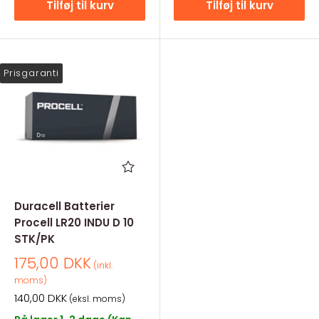
Tilføj til kurv
Tilføj til kurv
Prisgaranti
Duracell Batterier
Procell LR20 INDU D 10
STK/PK
Salgspris
175,00 DKK
(inkl.
moms)
Salgspris
140,00 DKK
(eksl. moms)