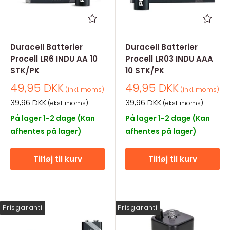
Duracell Batterier
Duracell Batterier
Procell LR6 INDU AA 10
Procell LR03 INDU AAA
STK/PK
10 STK/PK
Salgspris
Salgspris
49,95 DKK
49,95 DKK
(inkl. moms)
(inkl. moms)
Salgspris
Salgspris
39,96 DKK
39,96 DKK
(eksl. moms)
(eksl. moms)
På lager 1-2 dage (Kan
På lager 1-2 dage (Kan
afhentes på lager)
afhentes på lager)
Tilføj til kurv
Tilføj til kurv
Prisgaranti
Prisgaranti