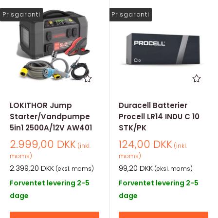
Prisgaranti
Prisgaranti
LOKITHOR Jump
Duracell Batterier
Starter/Vandpumpe
Procell LR14 INDU C 10
5in1 2500A/12V AW401
STK/PK
Salgspris
Salgspris
2.999,00 DKK
124,00 DKK
(inkl.
(inkl.
moms)
moms)
Salgspris
Salgspris
2.399,20 DKK
99,20 DKK
(eksl. moms)
(eksl. moms)
Forventet levering 2-5
Forventet levering 2-5
dage
dage