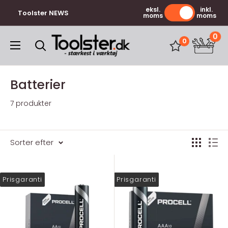
Gå
eksl.
inkl.
Toolster NEWS
moms
moms
til
indhold
0
Toolster.dk
0
Batterier
7 produkter
Sorter efter
Prisgaranti
Prisgaranti