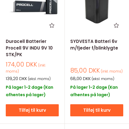
Duracell Batterier
SYDVESTA Batteri 6v
Procell 9V INDU 9V 10
m/fjeder f/blinklygte
STK/PK
Salgspris
174,00 DKK
(inkl.
Salgspris
85,00 DKK
moms)
(inkl. moms)
Salgspris
Salgspris
139,20 DKK
68,00 DKK
(eksl. moms)
(eksl. moms)
På lager 1-2 dage (Kan
På lager 1-2 dage (Kan
afhentes på lager)
afhentes på lager)
Tilføj til kurv
Tilføj til kurv