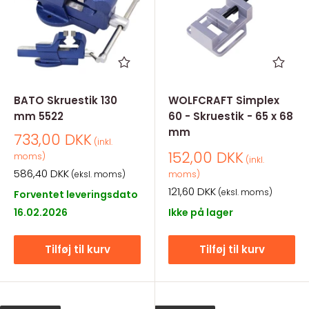
BATO Skruestik 130
WOLFCRAFT Simplex
mm 5522
60 - Skruestik - 65 x 68
mm
Salgspris
733,00 DKK
(inkl.
Salgspris
152,00 DKK
moms)
(inkl.
Salgspris
586,40 DKK
(eksl. moms)
moms)
Salgspris
121,60 DKK
(eksl. moms)
Forventet leveringsdato
16.02.2026
Ikke på lager
Tilføj til kurv
Tilføj til kurv