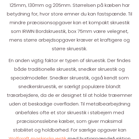
125mm, 130mm og 205mm. Størrelsen på kæben har
betydning for, hvor store emner du kan fastspænde. Til
mindre præcisionsopgaver kan et kompakt skruestik
som IRWIN Bordskruestik, box 75mm være velegnet,
mens større arbejdsopgaver kræver et kraftigere og
større skruestik.
En anden vigtig faktor er typen af skruestik. Der findes
både traditionelle skruestik, snedker skruestik og
specialmodeller. Snedker skruestik, også kendt som
snedkerskruestik, er særligt populære blandt
træarbejdere, da de er designet til at holde træemner
uden at beskadige overfladen. Til metalbearbejdning
anbefales ofte et stor skruestik i støbejern med
præcisionsslebne kæber, som giver maksimal
stabilitet og holdbarhed. For særlige opgaver kan
Wolfcraft maskinskruestik
med hurtigspændefunktion