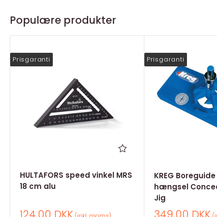
Populære produkter
Prisgaranti
Prisgaranti
HULTAFORS speed vinkel MRS
KREG Boreguide t
18 cm alu
hængsel Concea
Jig
Salgspris
Salgspris
124,00 DKK
349,00 DKK
(inkl. moms)
(i