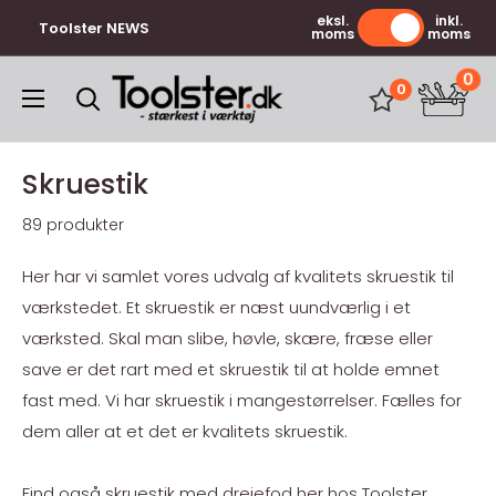
Gå
eksl.
inkl.
Toolster NEWS
moms
moms
til
indhold
0
Toolster.dk
0
Skruestik
89 produkter
Her har vi samlet vores udvalg af kvalitets skruestik til
værkstedet. Et skruestik er næst uundværlig i et
værksted. Skal man slibe, høvle, skære, fræse eller
save er det rart med et skruestik til at holde emnet
fast med. Vi har skruestik i mangestørrelser. Fælles for
dem aller at et det er kvalitets skruestik.
Find også skruestik med drejefod her hos Toolster.