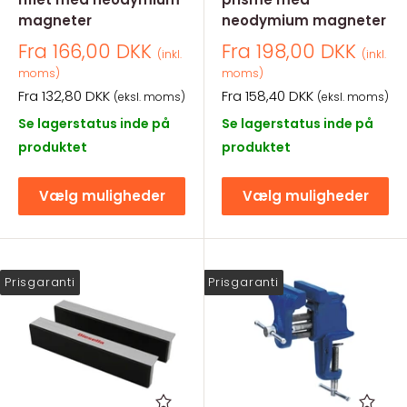
magneter
neodymium magneter
Salgspris
Salgspris
Fra 166,00 DKK
Fra 198,00 DKK
(inkl.
(inkl.
moms)
moms)
Salgspris
Salgspris
Fra 132,80 DKK
Fra 158,40 DKK
(eksl. moms)
(eksl. moms)
Se lagerstatus inde på
Se lagerstatus inde på
produktet
produktet
Vælg muligheder
Vælg muligheder
Prisgaranti
Prisgaranti