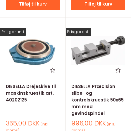
Tilføj til kurv
Tilføj til kurv
Prisgaranti
Prisgaranti
DIESELLA Drejeskive til
DIESELLA Præcision
maskinskruestik art.
slibe- og
40202125
kontrolskruestik 50x65
mm med
gevindspindel
Salgspris
Salgspris
355,00 DKK
996,00 DKK
(inkl.
(inkl.
moms)
moms)