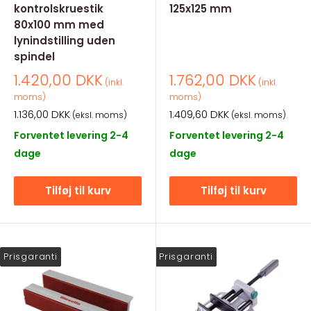
kontrolskruestik
125x125 mm
80x100 mm med
lynindstilling uden
spindel
Salgspris
Salgspris
1.420,00 DKK
1.762,00 DKK
(inkl.
(inkl.
moms)
moms)
Salgspris
Salgspris
1.136,00 DKK
1.409,60 DKK
(eksl. moms)
(eksl. moms)
Forventet levering 2-4
Forventet levering 2-4
dage
dage
Tilføj til kurv
Tilføj til kurv
Prisgaranti
Prisgaranti