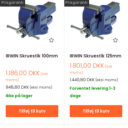
Prisgaranti
Prisgaranti
IRWIN Skruestik 100mm
IRWIN Skruestik 125mm
Salgspris
1.801,00 DKK
(inkl.
Salgspris
1.186,00 DKK
moms)
(inkl.
Salgspris
1.440,80 DKK
moms)
(eksl. moms)
Salgspris
948,80 DKK
(eksl. moms)
Forventet levering 1-3
Ikke på lager
dage
Tilføj til kurv
Tilføj til kurv