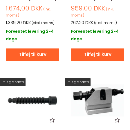
Salgspris
Salgspris
1.674,00 DKK
959,00 DKK
(inkl.
(inkl.
moms)
moms)
Salgspris
Salgspris
1.339,20 DKK
767,20 DKK
(eksl. moms)
(eksl. moms)
Forventet levering 2-4
Forventet levering 2-4
dage
dage
Tilføj til kurv
Tilføj til kurv
Prisgaranti
Prisgaranti