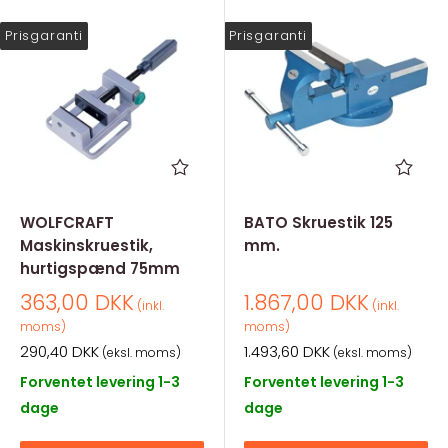
Prisgaranti
Prisgaranti
WOLFCRAFT
BATO Skruestik 125
Maskinskruestik,
mm.
hurtigspænd 75mm
Salgspris
Salgspris
363,00 DKK
1.867,00 DKK
(inkl.
(inkl.
moms)
moms)
Salgspris
Salgspris
290,40 DKK
1.493,60 DKK
(eksl. moms)
(eksl. moms)
Forventet levering 1-3
Forventet levering 1-3
dage
dage