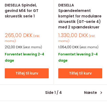
DIESELLA Spindel,
DIESELLA
gevind M14 for GT
Spændeelement
skruestik serie 1
komplet for modulære
skruestik (GT-serie 4)
med 2 spændeskruer
Salgspris
Salgspris
265,00 DKK
1.330,00 DKK
(inkl.
(inkl.
moms)
moms)
Salgspris
Salgspris
212,00 DKK
1.064,00 DKK
(eksl. moms)
(eksl. moms)
Forventet levering 2-4
Forventet levering 2-4
dage
dage
Tilføj til kurv
Tilføj til kurv
Side 1 / 4
Næste