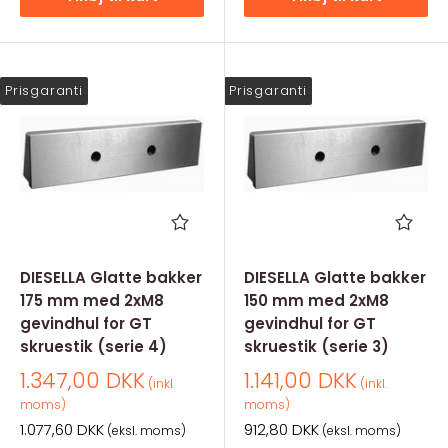
Prisgaranti
Prisgaranti
DIESELLA Glatte bakker
DIESELLA Glatte bakker
175 mm med 2xM8
150 mm med 2xM8
gevindhul for GT
gevindhul for GT
skruestik (serie 4)
skruestik (serie 3)
Salgspris
Salgspris
1.347,00 DKK
1.141,00 DKK
(inkl.
(inkl.
moms)
moms)
Salgspris
Salgspris
1.077,60 DKK
912,80 DKK
(eksl. moms)
(eksl. moms)