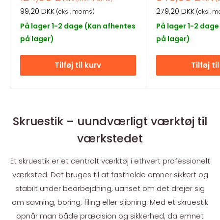
Salgspris
Salgspris
99,20 DKK
279,20 DKK
(eksl. moms)
(eksl. 
På lager 1-2 dage (Kan afhentes
På lager 1-2 dage
på lager)
på lager)
Tilføj til kurv
Tilføj ti
Skruestik – uundværligt værktøj til
værkstedet
Et skruestik er et centralt værktøj i ethvert professionelt
værksted. Det bruges til at fastholde emner sikkert og
stabilt under bearbejdning, uanset om det drejer sig
om savning, boring, filing eller slibning. Med et skruestik
opnår man både præcision og sikkerhed, da emnet