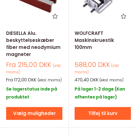
DIESELLA Alu.
WOLFCRAFT
beskyttelseskæber
Maskinskruestik
fiber med neodymium
100mm
magneter
Salgspris
Salgspris
Fra 215,00 DKK
588,00 DKK
(inkl.
(inkl.
moms)
moms)
Salgspris
Salgspris
Fra 172,00 DKK
470,40 DKK
(eksl. moms)
(eksl. moms)
Se lagerstatus inde på
På lager 1-2 dage (Kan
produktet
afhentes på lager)
Vælg muligheder
Tilføj til kurv