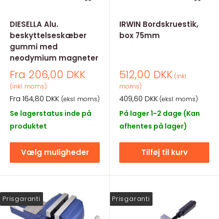
DIESELLA Alu.
IRWIN Bordskruestik,
beskyttelseskæber
box 75mm
gummi med
neodymium magneter
Salgspris
Salgspris
Fra 206,00 DKK
512,00 DKK
(inkl.
(inkl. moms)
moms)
Salgspris
Salgspris
Fra 164,80 DKK
409,60 DKK
(eksl. moms)
(eksl. moms)
Se lagerstatus inde på
På lager 1-2 dage (Kan
produktet
afhentes på lager)
Vælg muligheder
Tilføj til kurv
Prisgaranti
Prisgaranti