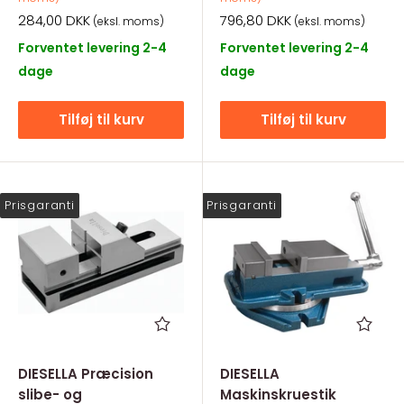
Salgspris
Salgspris
284,00 DKK
796,80 DKK
(eksl. moms)
(eksl. moms)
Forventet levering 2-4
Forventet levering 2-4
dage
dage
Tilføj til kurv
Tilføj til kurv
Prisgaranti
Prisgaranti
DIESELLA Præcision
DIESELLA
slibe- og
Maskinskruestik