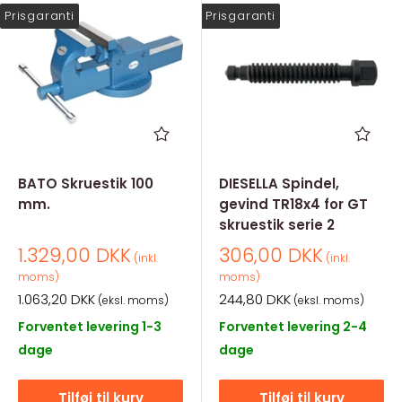
Prisgaranti
Prisgaranti
BATO Skruestik 100
DIESELLA Spindel,
mm.
gevind TR18x4 for GT
skruestik serie 2
Salgspris
Salgspris
1.329,00 DKK
306,00 DKK
(inkl.
(inkl.
moms)
moms)
Salgspris
Salgspris
1.063,20 DKK
244,80 DKK
(eksl. moms)
(eksl. moms)
Forventet levering 1-3
Forventet levering 2-4
dage
dage
Tilføj til kurv
Tilføj til kurv