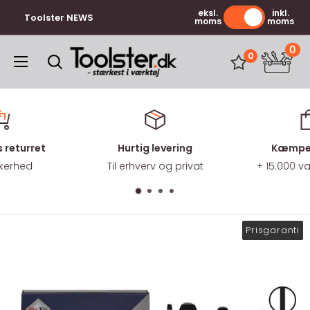
Gå
eksl.
inkl.
Toolster NEWS
moms
moms
til
indhold
0
Toolster.dk
0
 returret
Hurtig levering
Kæmpe 
kkerhed
Til erhverv og privat
+ 15.000 
Prisgaranti