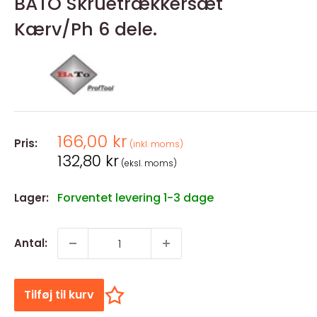
BATO Skruetrækkersæt
Kærv/Ph 6 dele.
Salgspris
166,00 kr
Pris:
(inkl. moms)
Salgspris
132,80 kr
(eksl. moms)
Forventet levering 1-3 dage
Lager:
Antal:
Tilføj til kurv