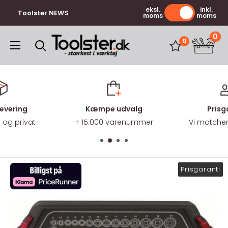
Gå
eksl.
inkl.
Toolster NEWS
moms
moms
til
indhold
0
Toolster.dk
0
Kæmpe udvalg
Prisgaranti
+ 15.000 varenummer
Vi matcher ALLE priser
Prisgaranti