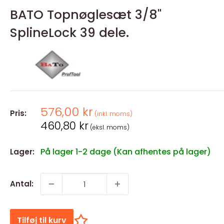
BATO Topnøglesæt 3/8"
SplineLock 39 dele.
Salgspris
576,00 kr
Pris:
(inkl. moms)
Salgspris
460,80 kr
(eksl. moms)
På lager 1-2 dage (Kan afhentes på lager)
Lager:
Antal:
Tilføj til kurv