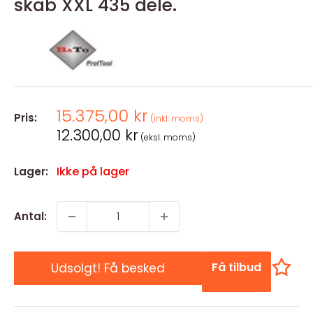
skab XXL 435 dele.
Salgspris
15.375,00 kr
Pris:
(inkl. moms)
Salgspris
12.300,00 kr
(eksl. moms)
Ikke på lager
Lager:
Antal:
Få tilbud
Udsolgt! Få besked