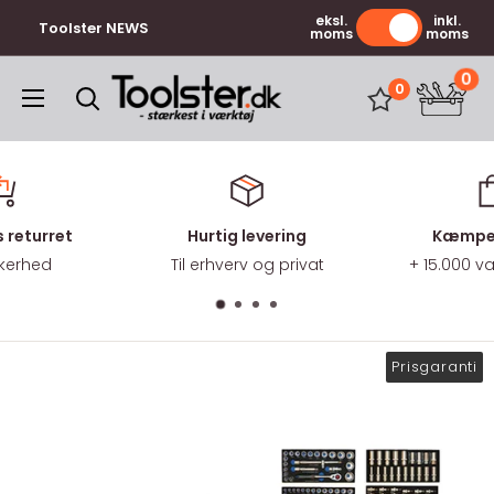
Gå
eksl.
inkl.
Toolster NEWS
moms
moms
til
indhold
0
Toolster.dk
0
 returret
Hurtig levering
Kæmpe 
kkerhed
Til erhverv og privat
+ 15.000 
Prisgaranti