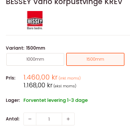
BESSEY Vario korpustvinge KREV
Variant:
1500mm
1000mm
1500mm
Salgspris
1.460,00 kr
Pris:
(inkl. moms)
Salgspris
1.168,00 kr
(eksl. moms)
Forventet levering 1-3 dage
Lager:
Antal: