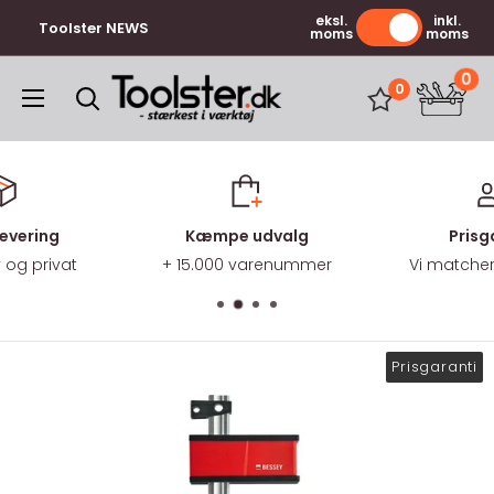
Gå
eksl.
inkl.
Toolster NEWS
moms
moms
til
indhold
0
Toolster.dk
0
levering
Kæmpe udvalg
Prisg
v og privat
+ 15.000 varenummer
Vi matcher 
Prisgaranti