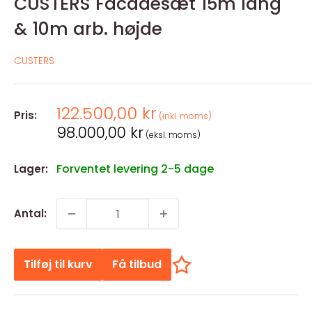
CUSTERS Facadesæt 15m lang
& 10m arb. højde
CUSTERS
Salgspris
122.500,00 kr
Pris:
(inkl. moms)
Salgspris
98.000,00 kr
(eksl. moms)
Forventet levering 2-5 dage
Lager:
Antal:
Tilføj til kurv
Få tilbud