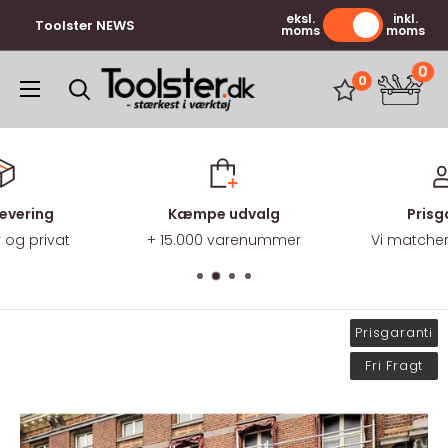
Gå
eksl.
inkl.
Toolster NEWS
moms
moms
til
indhold
0
Toolster.dk
0
levering
Kæmpe udvalg
Prisg
v og privat
+ 15.000 varenummer
Vi matcher 
Prisgaranti
Fri Fragt