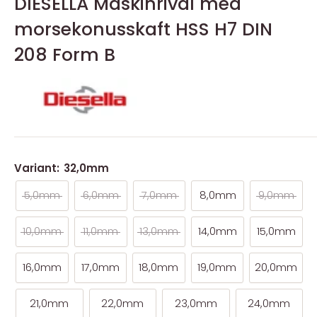
DIESELLA Maskinrival med
morsekonusskaft HSS H7 DIN
208 Form B
Variant:
32,0mm
5,0mm
6,0mm
7,0mm
8,0mm
9,0mm
10,0mm
11,0mm
13,0mm
14,0mm
15,0mm
16,0mm
17,0mm
18,0mm
19,0mm
20,0mm
21,0mm
22,0mm
23,0mm
24,0mm