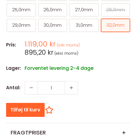
25,0mm
26,0mm
27,0mm
28,0mm
29,0mm
30,0mm
31,0mm
32,0mm
Salgspris
1.119,00 kr
Pris:
(inkl. moms)
Salgspris
895,20 kr
(eksl. moms)
Forventet levering 2-4 dage
Lager:
Antal:
Tilføj til kurv
FRAGTPRISER