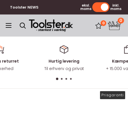
Gå
eksl.
inkl.
Toolster NEWS
moms
moms
til
indhold
0
Toolster.dk
0
 returret
Hurtig levering
Kæmpe 
kkerhed
Til erhverv og privat
+ 15.000 
Prisgaranti