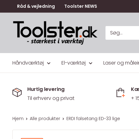
Gå
Råd & vejledning
Toolster NEWS
til
indhold
Toolster.dk
Håndværktøj
El-værktøj
Laser og målei
Hurtig levering
Kæ
Til erhverv og privat
+ 1
Hjem
Alle produkter
ERDI falsetang ED-33 lige