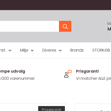
L
M
nst.
Miljø
Diverse
Brands
STORKØB
mpe udvalg
Prisgaranti
5.000 varenummer
Vi matcher ALLE pr
Prisgaranti