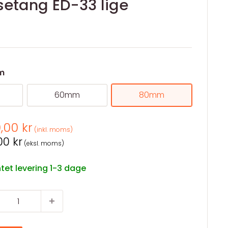
lsetang ED-33 lige
m
60mm
80mm
spris
0,00 kr
(inkl. moms)
spris
00 kr
(eksl. moms)
tet levering 1-3 dage