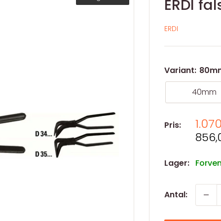
ERDI fa
ERDI
Variant:
80m
40mm
Salg
1.07
Pris:
Salg
856,
Lager:
Forven
Antal: