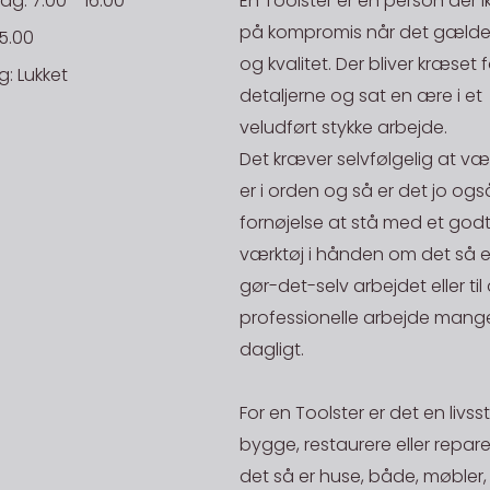
: 7.00 - 16.00
En Toolster er en person der i
Få leveret 
tilbage med 
på kompromis når det gælder
E-mail til bo
15.00
så skal du 
overholdes. V
og kvalitet. Der bliver kræset f
: Lukket
efterfølgen
på en aktiv 
detaljerne og sat en ære i et
EAN:
stilles, hvi
på lager.
veludført stykke arbejde.
ansvar.
Det kræver selvfølgelig at væ
Rekv. Nr.:
STORKØB
Danske Fr
er i orden og så er det jo ogs
Har du en st
fornøjelse at stå med et godt
NB: Ordre un
mand og skal
20kg og ope
værktøj i hånden om det så er 
200,-
være i en pr
De priser, de
gør-det-selv arbejdet eller til
mængde af en
gælder for le
professionelle arbejde mange
fået stjålet 
dagligt.
Afhent på l
generhverve
Alle vare me
vender hurti
For en Toolster er det en livssti
lager)" kan 
godt være va
bygge, restaurere eller repar
Der kan vælg
har mange å
det så er huse, både, møbler,
kontakter/le