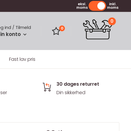
eksl.
inkl.
moms
moms
0
og ind / Tilmeld
0
in konto
Fast lav pris
30 dages returret
iser
Din sikkerhed