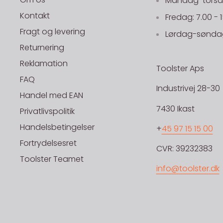
Mandag-torsdag
Kontakt
Fredag: 7.00 - 
Fragt og levering
Lørdag-søndag
Returnering
Reklamation
Toolster Aps
FAQ
Industrivej 28-30
Handel med EAN
7430 Ikast
Privatlivspolitik
Handelsbetingelser
+
45 97 15 15 00
Fortrydelsesret
CVR: 39232383
Toolster Teamet
info@toolster.dk