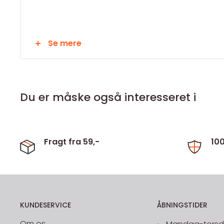
Smedet af kvalitetsstål
Se mere
Sort pulverbelagt
Du er måske også interesseret i
Mindste kæbeåbning, lige 60 mm
Mindste kæbeåbning, buet 50 mm
Fragt fra 59,-
10
KUNDESERVICE
ÅBNINGSTIDER
Om os