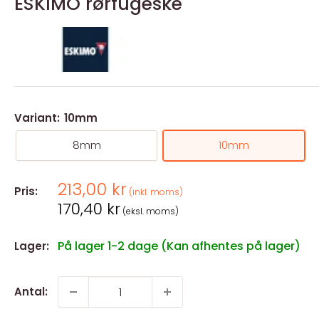
ESKIMO rørfugeske
Variant:
10mm
8mm
10mm
Salgspris
213,00 kr
Pris:
(inkl. moms)
Salgspris
170,40 kr
(eksl. moms)
På lager 1-2 dage (Kan afhentes på lager)
Lager:
Antal: