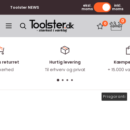
Gå
eksl.
inkl.
Toolster NEWS
moms
moms
til
indhold
0
Toolster.dk
0
 returret
Hurtig levering
Kæmpe 
kkerhed
Til erhverv og privat
+ 15.000 
Prisgaranti