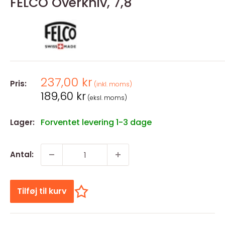
FELCO Overkniv, 7,8
Salgspris
237,00 kr
Pris:
(inkl. moms)
Salgspris
189,60 kr
(eksl. moms)
Forventet levering 1-3 dage
Lager:
Antal:
Tilføj til kurv