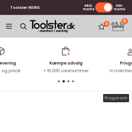
Gå
eksl.
inkl.
Toolster NEWS
moms
moms
til
indhold
0
Toolster.dk
0
levering
Kæmpe udvalg
Prisg
v og privat
+ 15.000 varenummer
Vi matcher 
Prisgaranti