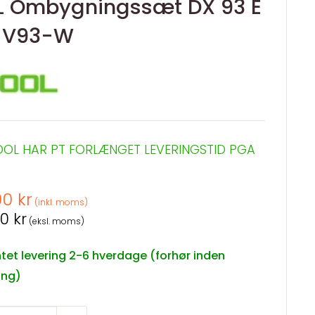
L Ombygningssæt DX 93 E
-V93-W
OOL HAR PT FORLÆNGET LEVERINGSTID PGA
spris
00 kr
(inkl. moms)
spris
0 kr
(eksl. moms)
tet levering 2-6 hverdage (forhør inden
ling)