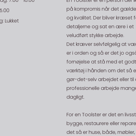
: 7.00 - 16.00
En Toolster er en person der i
så send os 
på kompromis når det gælder
15.00
E-mail til fak
10-30kg 199,
kigger vi på
og kvalitet. Der bliver kræset f
: Lukket
Få leveret 
tilbage med 
detaljerne og sat en ære i et
E-mail til bo
så skal du 
overholdes. V
veludført stykke arbejde.
efterfølgen
på en aktiv 
Det kræver selvfølgelig at væ
EAN:
stilles, hvi
på lager.
er i orden og så er det jo ogs
ansvar.
fornøjelse at stå med et godt
Rekv. Nr.:
STORKØB
værktøj i hånden om det så er 
Danske Fr
Har du en st
gør-det-selv arbejdet eller til
NB: Ordre un
mand og skal
20kg og ope
professionelle arbejde mange
200,-
være i en pr
De priser, de
dagligt.
mængde af en
gælder for le
fået stjålet 
For en Toolster er det en livssti
Afhent på l
generhverve
bygge, restaurere eller repar
Alle vare me
vender hurti
det så er huse, både, møbler,
lager)" kan 
godt være va