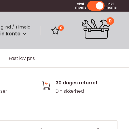
eksl.
inkl.
moms
moms
0
og ind / Tilmeld
0
in konto
Fast lav pris
30 dages returret
iser
Din sikkerhed