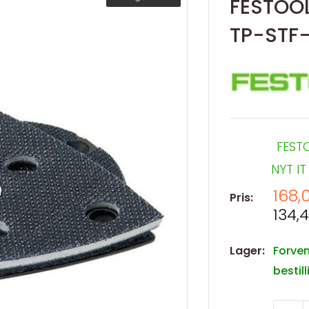
FESTOO
TP-STF
FEST
NYT IT
Salg
168,
Pris:
Salg
134,4
Lager:
Forven
bestil