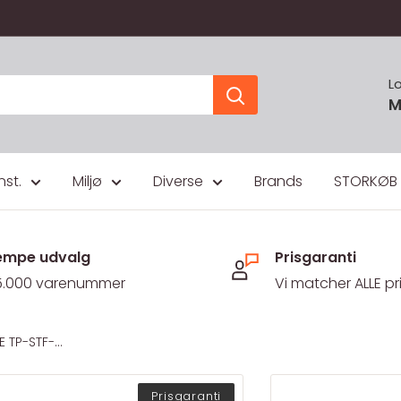
L
M
nst.
Miljø
Diverse
Brands
STORKØB
mpe udvalg
Prisgaranti
5.000 varenummer
Vi matcher ALLE pr
TP-STF-...
Prisgaranti