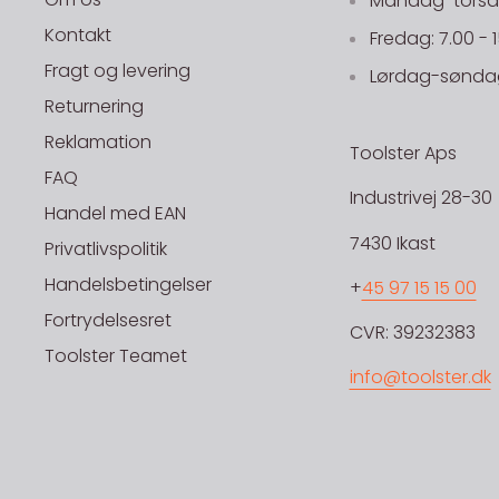
Mandag-torsdag
Kontakt
Fredag: 7.00 - 
Fragt og levering
Lørdag-søndag
Returnering
Reklamation
Toolster Aps
FAQ
Industrivej 28-30
Handel med EAN
7430 Ikast
Privatlivspolitik
Handelsbetingelser
+
45 97 15 15 00
Fortrydelsesret
CVR: 39232383
Toolster Teamet
info@toolster.dk