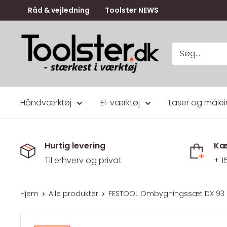
Gå
Råd & vejledning
Toolster NEWS
til
indhold
Toolster.dk
Håndværktøj
El-værktøj
Laser og målei
Hurtig levering
Kæ
Til erhverv og privat
+ 1
Hjem
Alle produkter
FESTOOL Ombygningssæt DX 93 E 