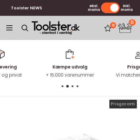
Gå
eksl.
inkl.
Toolster NEWS
moms
moms
til
indhold
0
Toolster.dk
0
levering
Kæmpe udvalg
Prisg
v og privat
+ 15.000 varenummer
Vi matcher 
Prisgaranti