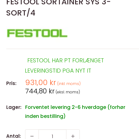
FESTOOL SORTAINER SYS 3-
SORT/4
FESTOOL HAR PT FORLÆNGET
LEVERINGSTID PGA NYT IT
Salgspris
931,00 kr
Pris:
(inkl. moms)
Salgspris
744,80 kr
(eksl. moms)
Forventet levering 2-6 hverdage (forhør
Lager:
inden bestilling)
Antal: