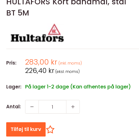
HULTAFORS Kort båndmål, stål
BT 5M
Salgspris
283,00 kr
Pris:
(inkl. moms)
Salgspris
226,40 kr
(eksl. moms)
På lager 1-2 dage (Kan afhentes på lager)
Lager:
Antal:
Tilføj til kurv