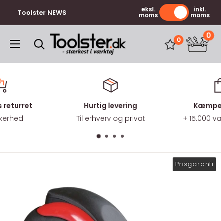
Gå
eksl.
inkl.
Toolster NEWS
moms
moms
til
indhold
0
Toolster.dk
0
 returret
Hurtig levering
Kæmpe 
kkerhed
Til erhverv og privat
+ 15.000 
Prisgaranti