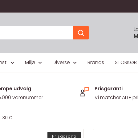
L
M
nst.
Miljø
Diverse
Brands
STORKØB
mpe udvalg
Prisgaranti
5.000 varenummer
Vi matcher ALLE pr
L 30 C
Prisgaranti