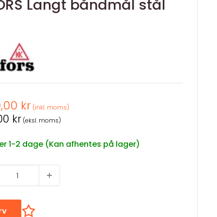
RS Langt båndmål stål
spris
0,00 kr
(inkl. moms)
spris
00 kr
(eksl. moms)
er 1-2 dage (Kan afhentes på lager)
urv