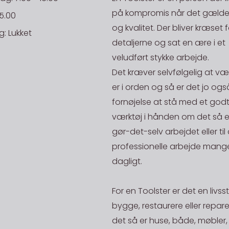
E-mail til bo
så skal du 
overholdes. V
på kompromis når det gælder
15.00
efterfølgen
på en aktiv 
og kvalitet. Der bliver kræset f
EAN:
: Lukket
stilles, hvi
på lager.
detaljerne og sat en ære i et
ansvar.
veludført stykke arbejde.
Rekv. Nr.:
STORKØB
Danske Fr
Det kræver selvfølgelig at væ
Har du en st
er i orden og så er det jo ogs
NB: Ordre un
mand og skal
20kg og ope
fornøjelse at stå med et godt
200,-
være i en pr
De priser, de
værktøj i hånden om det så er 
mængde af en
gælder for le
gør-det-selv arbejdet eller til
fået stjålet 
professionelle arbejde mange
Afhent på l
generhverve
dagligt.
Alle vare me
vender hurti
lager)" kan 
godt være va
For en Toolster er det en livssti
Der kan vælg
har mange å
bygge, restaurere eller repar
kontakter/le
Toolster Aps
det så er huse, både, møbler,