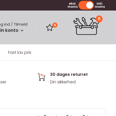
eksl.
inkl.
moms
moms
0
og ind / Tilmeld
0
in konto
Fast lav pris
30 dages returret
iser
Din sikkerhed