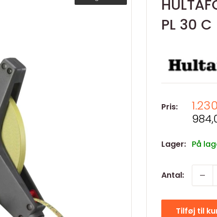
HULTAFO
PL 30 C
Salg
1.23
Pris:
Salg
984,
Lager:
På lag
Antal:
Tilføj til k