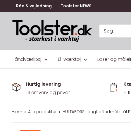
Gå
Råd & vejledning
Toolster NEWS
til
indhold
Toolster.dk
Håndværktøj
El-værktøj
Laser og målei
Hurtig levering
Kæ
Til erhverv og privat
+ 1
Hjem
Alle produkter
HULTAFORS Langt båndmål stål P