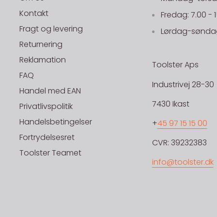
Kontakt
Fredag: 7.00 - 
Fragt og levering
Lørdag-søndag
Returnering
Reklamation
Toolster Aps
FAQ
Industrivej 28-30
Handel med EAN
7430 Ikast
Privatlivspolitik
Handelsbetingelser
+
45 97 15 15 00
Fortrydelsesret
CVR: 39232383
Toolster Teamet
info@toolster.dk