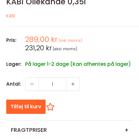
KABI Oliekande 0,35l
KABI
Salgspris
289,00 kr
Pris:
(inkl. moms)
Salgspris
231,20 kr
(eksl. moms)
På lager 1-2 dage (Kan afhentes på lager)
Lager:
Antal:
Tilføj til kurv
FRAGTPRISER