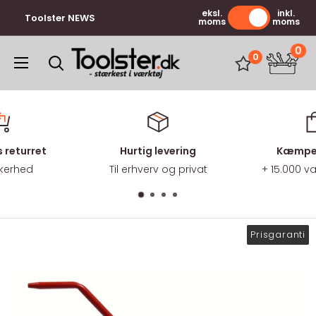
Gå
eksl.
inkl.
Toolster NEWS
moms
moms
til
indhold
0
Toolster.dk
0
 returret
Hurtig levering
Kæmpe 
kkerhed
Til erhverv og privat
+ 15.000 
Prisgaranti