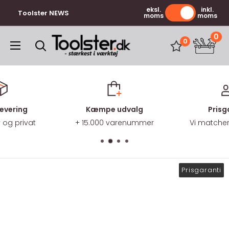
Gå
eksl.
inkl.
Toolster NEWS
moms
moms
til
indhold
0
Toolster.dk
0
levering
Kæmpe udvalg
Prisg
v og privat
+ 15.000 varenummer
Vi matcher 
Prisgaranti