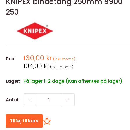
KNIPEX bindetang 250mm 9900
250
Salgspris
130,00 kr
Pris:
(inkl. moms)
Salgspris
104,00 kr
(eksl. moms)
På lager 1-2 dage (Kan afhentes på lager)
Lager:
Antal:
Tilføj til kurv