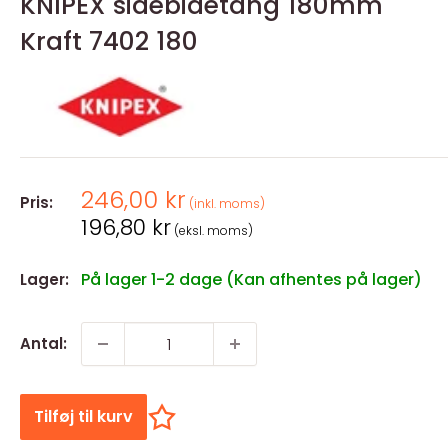
KNIPEX sidebidetang 180mm
Kraft 7402 180
Salgspris
246,00 kr
Pris:
(inkl. moms)
Salgspris
196,80 kr
(eksl. moms)
På lager 1-2 dage (Kan afhentes på lager)
Lager:
Antal:
Tilføj til kurv