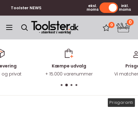
Gå
eksl.
inkl.
Toolster NEWS
moms
moms
til
indhold
0
Toolster.dk
0
levering
Kæmpe udvalg
Prisg
v og privat
+ 15.000 varenummer
Vi matcher 
Prisgaranti