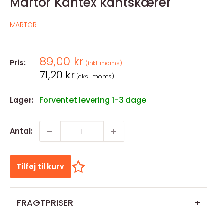
Martor Kantex kantskærer
MARTOR
Salgspris
89,00 kr
Pris:
(inkl. moms)
Salgspris
71,20 kr
(eksl. moms)
Forventet levering 1-3 dage
Lager:
Antal:
Tilføj til kurv
FRAGTPRISER