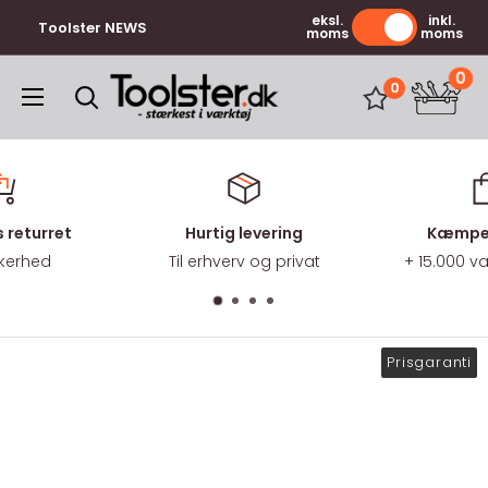
Gå
eksl.
inkl.
Toolster NEWS
moms
moms
til
indhold
0
Toolster.dk
0
 returret
Hurtig levering
Kæmpe 
kkerhed
Til erhverv og privat
+ 15.000 
Prisgaranti