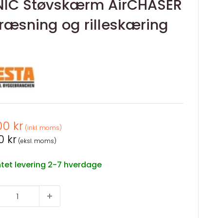
IC Støvskærm AirCHASER
efræsning og rilleskæring
spris
00 kr
(inkl. moms)
spris
0 kr
(eksl. moms)
tet levering 2-7 hverdage