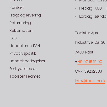
Mandag-torsdag
Kontakt
Fredag: 7.00 - 
Fragt og levering
Lørdag-søndag
Returnering
Reklamation
Toolster Aps
FAQ
Industrivej 28-30
Handel med EAN
7430 Ikast
Privatlivspolitik
Handelsbetingelser
+
45 97 15 15 00
Fortrydelsesret
CVR: 39232383
Toolster Teamet
info@toolster.dk