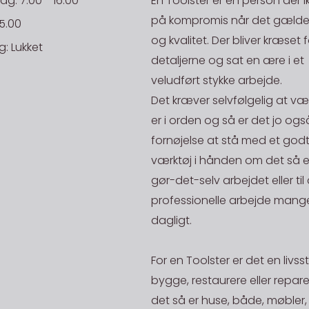
: 7.00 - 16.00
En Toolster er en person der i
kigger vi på
Få leveret 
på kompromis når det gælder
tilbage med 
15.00
E-mail til bo
så skal du 
og kvalitet. Der bliver kræset f
overholdes. V
: Lukket
efterfølgen
detaljerne og sat en ære i et
på en aktiv 
EAN:
stilles, hvi
veludført stykke arbejde.
på lager.
ansvar.
Det kræver selvfølgelig at væ
Rekv. Nr.:
STORKØB
er i orden og så er det jo ogs
Danske Fr
Har du en st
fornøjelse at stå med et godt
NB: Ordre un
mand og skal
20kg og ope
værktøj i hånden om det så er 
200,-
være i en pr
gør-det-selv arbejdet eller til
De priser, de
mængde af en
professionelle arbejde mange
gælder for le
fået stjålet 
dagligt.
Afhent på l
generhverve
Alle vare me
vender hurti
For en Toolster er det en livssti
lager)" kan 
godt være va
bygge, restaurere eller repar
Der kan vælg
har mange å
det så er huse, både, møbler,