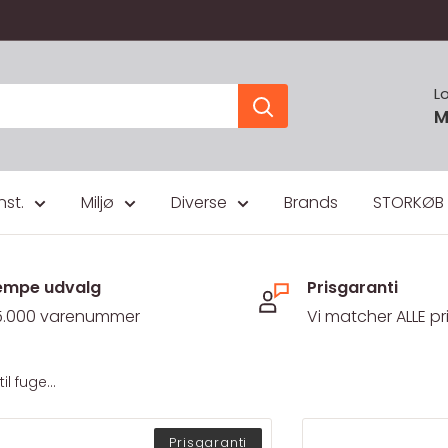
L
M
nst.
Miljø
Diverse
Brands
STORKØB
mpe udvalg
Prisgaranti
5.000 varenummer
Vi matcher ALLE pr
 fuge...
Prisgaranti