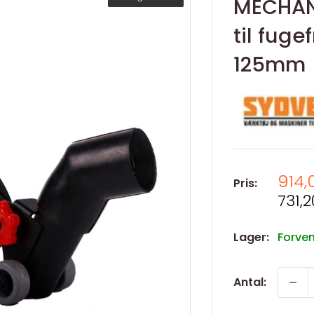
MECHAN
til fug
125mm
Salg
914,
Pris:
Salg
731,2
Lager:
Forven
Antal: