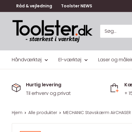
Gå
Råd & vejledning
Toolster NEWS
til
indhold
Toolster.dk
Håndværktøj
El-værktøj
Laser og målei
Hurtig levering
Kæ
Til erhverv og privat
+ 1
Hjem
Alle produkter
MECHANIC Støvskærm AirCHASER til