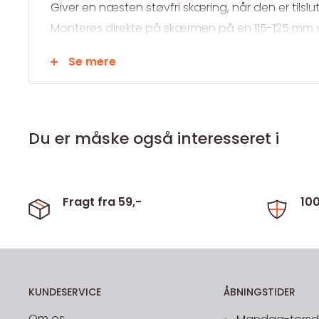
Giver en næsten støvfri skæring, når den er tilsl
Monteres direkte på skærmen på en 115-125 mm vi
Opsamler effektivt støvet
Se mere
Justerbar skæredybde uden brug af værktøj
Gør det muligt at skære en 12 mm bred rille
Lav vægt
Let at montere og tage i brug
Du er måske også interesseret i
Godt udsyn til skæreskiven
Leveres inkl afstandsskiver
Passer til de fleste 115 / 125 mm vinkelsliberfabrika
Fragt fra 59,-
10
KUNDESERVICE
ÅBNINGSTIDER
Om os