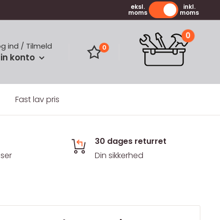
eksl.
inkl.
moms
moms
0
og ind / Tilmeld
0
in konto
Fast lav pris
30 dages returret
iser
Din sikkerhed