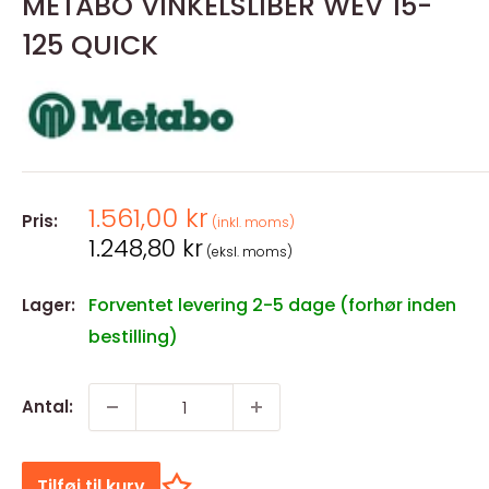
METABO VINKELSLIBER WEV 15-
125 QUICK
Salgspris
1.561,00 kr
Pris:
(inkl. moms)
Salgspris
1.248,80 kr
(eksl. moms)
Forventet levering 2-5 dage (forhør inden
Lager:
bestilling)
Antal:
Tilføj til kurv