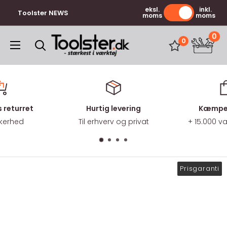
Gå
eksl.
inkl.
Toolster NEWS
moms
moms
til
indhold
0
Toolster.dk
0
 returret
Hurtig levering
Kæmpe 
kkerhed
Til erhverv og privat
+ 15.000 
Prisgaranti