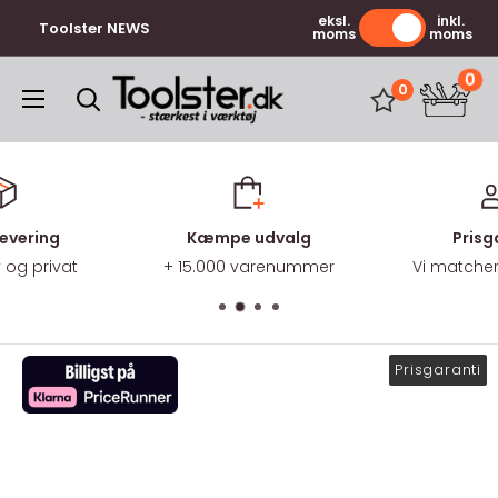
Gå
eksl.
inkl.
Toolster NEWS
moms
moms
til
indhold
0
Toolster.dk
0
levering
Kæmpe udvalg
Prisg
v og privat
+ 15.000 varenummer
Vi matcher 
Prisgaranti