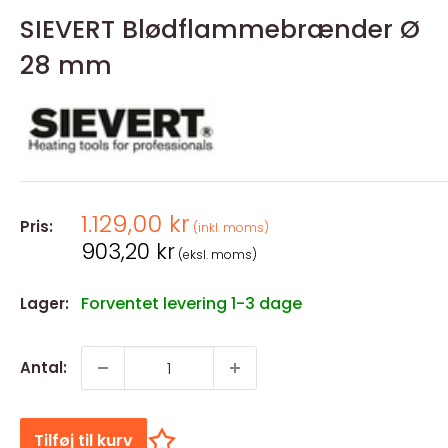
SIEVERT Blødflammebrænder Ø
28 mm
Salgspris
1.129,00 kr
Pris:
(inkl. moms)
Salgspris
903,20 kr
(eksl. moms)
Forventet levering 1-3 dage
Lager:
Antal:
Tilføj til kurv