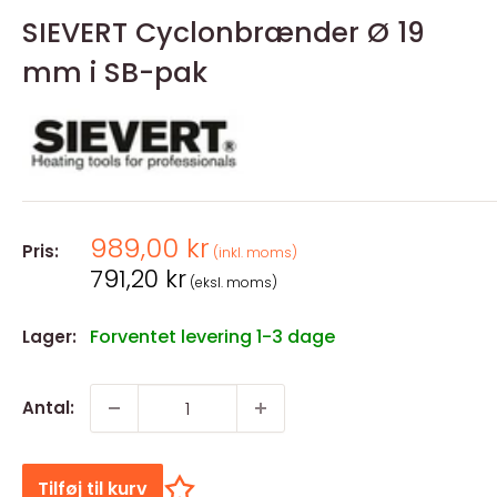
SIEVERT Cyclonbrænder Ø 19
mm i SB-pak
Salgspris
989,00 kr
Pris:
(inkl. moms)
Salgspris
791,20 kr
(eksl. moms)
Forventet levering 1-3 dage
Lager:
Antal:
Tilføj til kurv