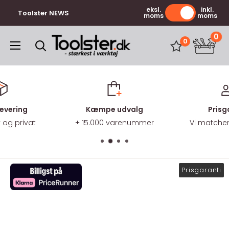
Gå
eksl.
inkl.
Toolster NEWS
moms
moms
til
indhold
0
Toolster.dk
0
levering
Kæmpe udvalg
Prisg
v og privat
+ 15.000 varenummer
Vi matcher 
Prisgaranti