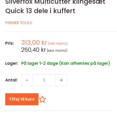
Silverfox Multicutter klingesæt
Quick 13 dele i kuffert
PREMIER TOOLS
Salgspris
313,00 kr
Pris:
(inkl. moms)
Salgspris
250,40 kr
(eksl. moms)
På lager 1-2 dage (Kan afhentes på lager)
Lager:
Antal:
Tilføj til kurv