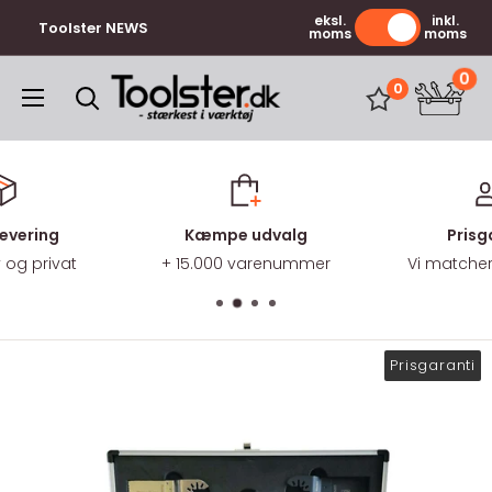
Gå
eksl.
inkl.
Toolster NEWS
moms
moms
til
indhold
0
Toolster.dk
0
levering
Kæmpe udvalg
Prisg
v og privat
+ 15.000 varenummer
Vi matcher 
Prisgaranti