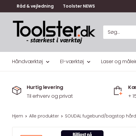
Gå
Råd & vejledning
Toolster NEWS
til
indhold
Toolster.dk
Håndværktøj
El-værktøj
Laser og målei
Hurtig levering
Kæ
Til erhverv og privat
+ 1
Hjem
Alle produkter
SOUDAL fugebund/bagstop hård/