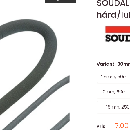
SOUDAL
hård/lu
Variant:
30mm
25mm, 50m
10mm, 50m
16mm, 25
Salg
7,00
Pris: