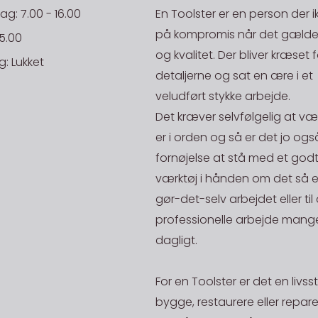
Hos Toolster
: 7.00 - 16.00
En Toolster er en person der i
på markedet,
0-1kg 75,00
Hovednumm
på kompromis når det gælder
15.00
nettet hele
og kvalitet. Der bliver kræset f
1-5kg 89,00
: Lukket
muligheder. S
E-mail til or
detaljerne og sat en ære i et
5-10kg 109,0
står prisgara
veludført stykke arbejde.
så send os 
E-mail til fak
10-30kg 199,
Det kræver selvfølgelig at væ
kigger vi på
er i orden og så er det jo ogs
Få leveret 
tilbage med 
E-mail til bo
fornøjelse at stå med et godt
så skal du 
overholdes. V
værktøj i hånden om det så er 
efterfølgen
på en aktiv 
EAN:
gør-det-selv arbejdet eller til
stilles, hvi
på lager.
professionelle arbejde mange
ansvar.
Rekv. Nr.:
STORKØB
dagligt.
Danske Fr
Har du en st
NB: Ordre un
mand og skal
20kg og ope
For en Toolster er det en livssti
200,-
være i en pr
bygge, restaurere eller repar
De priser, de