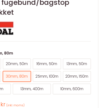
 fugebund/bagstop
kket
, 80m
20mm, 50m
16mm, 50m
13mm, 50m
30mm, 80m
25mm, 100m
20mm, 150m
0m
13mm, 400m
10mm, 600m
spris
 kr
(inkl. moms)