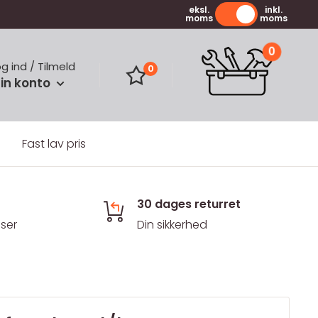
eksl.
inkl.
moms
moms
0
og ind / Tilmeld
0
in konto
Fast lav pris
30 dages returret
iser
Din sikkerhed