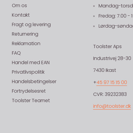
Om os
Mandag-torsdag
Kontakt
Fredag: 7.00 - 
Fragt og levering
Lørdag-søndag
Returnering
Reklamation
Toolster Aps
FAQ
Industrivej 28-30
Handel med EAN
7430 Ikast
Privatlivspolitik
Handelsbetingelser
+
45 97 15 15 00
Fortrydelsesret
CVR: 39232383
Toolster Teamet
info@toolster.dk