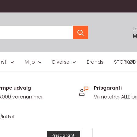
L
M
nst.
Miljø
Diverse
Brands
STORKØB
mpe udvalg
Prisgaranti
5.000 varenummer
Vi matcher ALLE pr
lukket
Prisgaranti