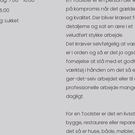
: 7.00 - 16.00
En Toolster er en person der i
efterfølgen
på en aktiv 
EAN:
på kompromis når det gælder
stilles, hvi
15.00
på lager.
og kvalitet. Der bliver kræset f
ansvar.
: Lukket
Rekv. Nr.:
STORKØB
detaljerne og sat en ære i et
Danske Fr
Har du en st
aterialet sammen og hold det
veludført stykke arbejde.
NB: Ordre un
mand og skal
20kg og ope
Det kræver selvfølgelig at væ
200,-
være i en pr
er i orden og så er det jo ogs
De priser, de
mængde af en
fornøjelse at stå med et godt
gælder for le
fået stjålet 
værktøj i hånden om det så er 
Afhent på l
generhverve
gør-det-selv arbejdet eller til
Alle vare me
vender hurti
professionelle arbejde mange
lager)" kan 
godt være va
dagligt.
Der kan vælg
har mange å
kontakter/le
Toolster Aps
For en Toolster er det en livssti
bygge, restaurere eller repar
Industrivej 2
det så er huse, både, møbler,