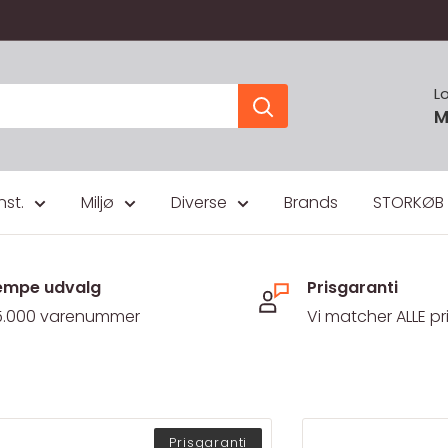
L
M
nst.
Miljø
Diverse
Brands
STORKØB
mpe udvalg
Prisgaranti
5.000 varenummer
Vi matcher ALLE pr
Prisgaranti