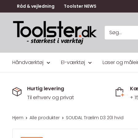
Gå
Råd & vejledning
Toolster NEWS
til
indhold
Toolster.dk
Håndværktøj
El-værktøj
Laser og målei
Hurtig levering
Kæ
Til erhverv og privat
+ 1
Hjem
Alle produkter
SOUDAL Trælim D3 20l hvid