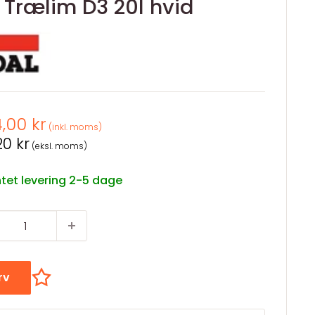
Trælim D3 20l hvid
spris
4,00 kr
(inkl. moms)
spris
20 kr
(eksl. moms)
tet levering 2-5 dage
urv