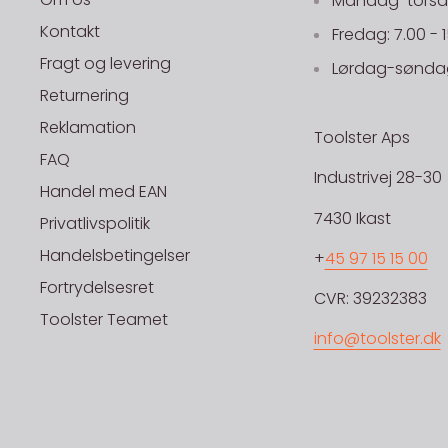
Mandag-torsdag
Konstruktions limning i træ industrien
Kontakt
Fredag: 7.00 - 
Fragt og levering
Lørdag-søndag
FORARBEJDNING
Returnering
Påfør produktet med pensel eller børste, sæt m
Reklamation
Toolster Aps
under pres i 60 min.
FAQ
Påførings temperatur: +5 0C til +30 0C.
Industrivej 28-30
Handel med EAN
Rengøring: Med vand
7430 Ikast
Privatlivspolitik
Udbedre: Med PRO 30D
Handelsbetingelser
+
45 97 15 15 00
Fortrydelsesret
SE TEKNISKDATABLAD HER
CVR: 39232383
SE SIKKERHEDSDATABLAD HER
Toolster Teamet
info@toolster.dk