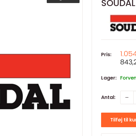
SOUDAL 
Salg
1.05
Pris:
Salg
843,
Lager:
Forven
Antal:
Tilføj til k