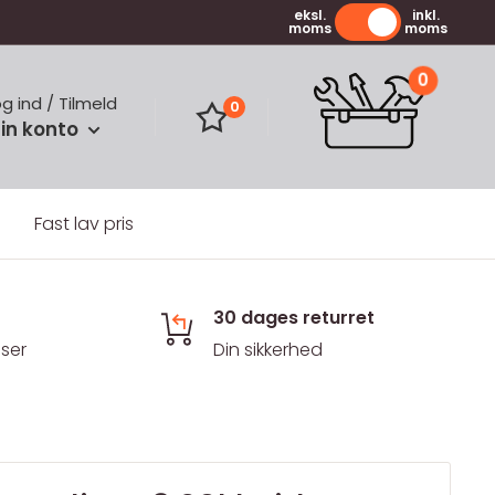
eksl.
inkl.
moms
moms
0
og ind / Tilmeld
0
in konto
Fast lav pris
30 dages returret
iser
Din sikkerhed