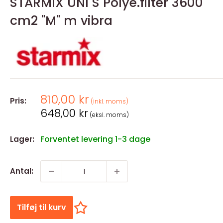
STARMIX UNI S Polye.filter 3600
cm2 "M" m vibra
Salgspris
810,00 kr
Pris:
(inkl. moms)
Salgspris
648,00 kr
(eksl. moms)
Forventet levering 1-3 dage
Lager:
Antal:
Tilføj til kurv