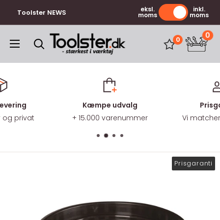
Gå
eksl.
inkl.
Toolster NEWS
moms
moms
til
indhold
0
Toolster.dk
0
levering
Kæmpe udvalg
Prisg
v og privat
+ 15.000 varenummer
Vi matcher 
Prisgaranti