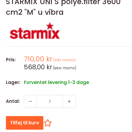
STARMIX UNI S polye.filter 3600
cm2 "M" u vibra
Salgspris
710,00 kr
Pris:
(inkl. moms)
Salgspris
568,00 kr
(eksl. moms)
Forventet levering 1-3 dage
Lager:
Antal:
Tilføj til kurv