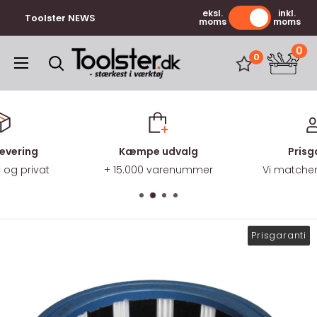
Gå
eksl.
inkl.
Toolster NEWS
moms
moms
til
indhold
0
Toolster.dk
0
levering
Kæmpe udvalg
Prisg
v og privat
+ 15.000 varenummer
Vi matcher 
Prisgaranti