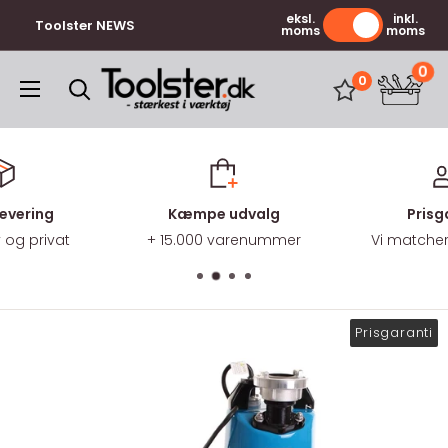
Gå
eksl.
inkl.
Toolster NEWS
moms
moms
til
indhold
0
Toolster.dk
0
levering
Kæmpe udvalg
Prisg
v og privat
+ 15.000 varenummer
Vi matcher 
Prisgaranti