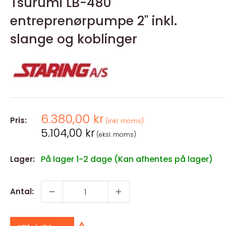
Tsurumi LB-480
entreprenørpumpe 2" inkl.
slange og koblinger
Salgspris
6.380,00 kr
Pris:
(inkl. moms)
Salgspris
5.104,00 kr
(eksl. moms)
På lager 1-2 dage (Kan afhentes på lager)
Lager:
Antal: