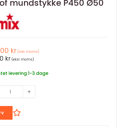
rof mundstykke P450 Ø50
spris
,00 kr
(inkl. moms)
spris
0 kr
(eksl. moms)
tet levering 1-3 dage
urv