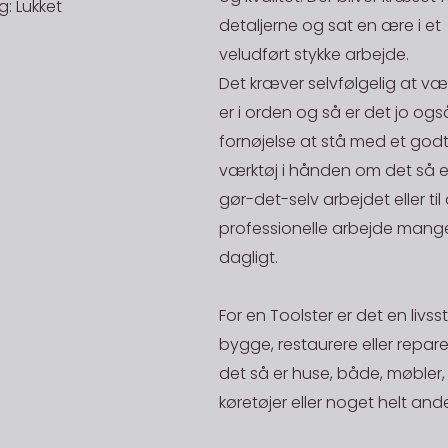
efterfølgen
: Lukket
på en aktiv 
EAN:
detaljerne og sat en ære i et
stilles, hvi
på lager.
veludført stykke arbejde.
ansvar.
Rekv. Nr.:
STORKØB
Det kræver selvfølgelig at væ
Danske Fr
Har du en st
er i orden og så er det jo ogs
NB: Ordre un
mand og skal
20kg og ope
fornøjelse at stå med et godt
200,-
være i en pr
værktøj i hånden om det så er 
De priser, de
mængde af en
gør-det-selv arbejdet eller til
gælder for le
fået stjålet 
professionelle arbejde mange
Afhent på l
generhverve
dagligt.
Alle vare me
vender hurti
lager)" kan 
godt være va
For en Toolster er det en livssti
Der kan vælg
har mange å
bygge, restaurere eller repar
kontakter/le
det så er huse, både, møbler,
Toolster Aps
køretøjer eller noget helt ande
Industrivej 2