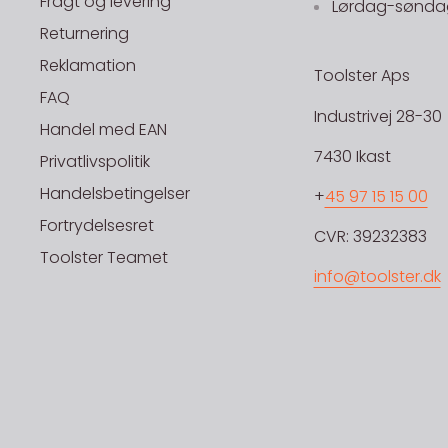
Fragt og levering
Lørdag-søndag
Returnering
Reklamation
Toolster Aps
FAQ
Industrivej 28-30
Handel med EAN
7430 Ikast
Privatlivspolitik
Handelsbetingelser
+
45 97 15 15 00
Fortrydelsesret
CVR: 39232383
Toolster Teamet
info@toolster.dk