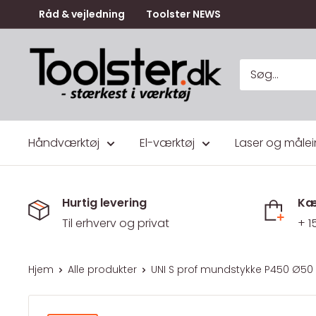
Gå
Råd & vejledning
Toolster NEWS
til
indhold
Toolster.dk
Håndværktøj
El-værktøj
Laser og målei
Hurtig levering
Kæ
Til erhverv og privat
+ 1
Hjem
Alle produkter
UNI S prof mundstykke P450 Ø50