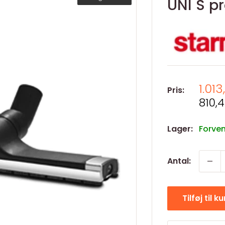
UNI S p
Salg
1.013
Pris:
Salg
810,4
Lager:
Forven
Antal:
Tilføj til k