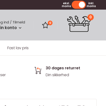
eksl.
inkl.
moms
moms
0
og ind / Tilmeld
0
in konto
Fast lav pris
30 dages returret
iser
Din sikkerhed