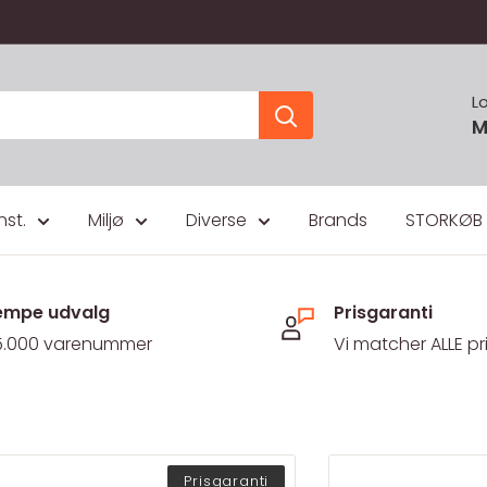
L
M
nst.
Miljø
Diverse
Brands
STORKØB
mpe udvalg
Prisgaranti
5.000 varenummer
Vi matcher ALLE pr
Prisgaranti