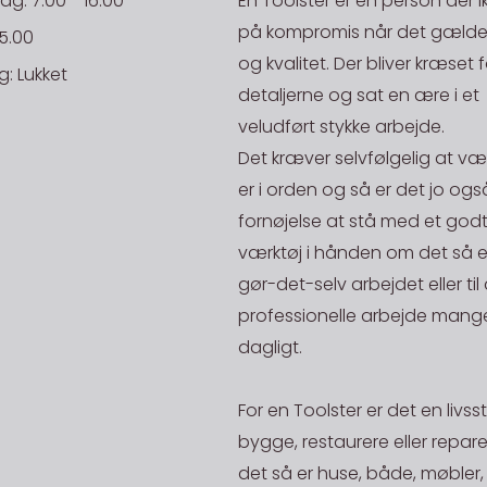
: 7.00 - 16.00
En Toolster er en person der i
efterfølgen
på en aktiv 
EAN:
på kompromis når det gælder
stilles, hvi
15.00
på lager.
og kvalitet. Der bliver kræset f
ansvar.
: Lukket
Rekv. Nr.:
STORKØB
detaljerne og sat en ære i et
Danske Fr
Har du en st
veludført stykke arbejde.
NB: Ordre un
mand og skal
20kg og ope
Det kræver selvfølgelig at væ
200,-
være i en pr
er i orden og så er det jo ogs
De priser, de
mængde af en
fornøjelse at stå med et godt
gælder for le
fået stjålet 
værktøj i hånden om det så er 
Afhent på l
generhverve
gør-det-selv arbejdet eller til
Alle vare me
vender hurti
professionelle arbejde mange
lager)" kan 
godt være va
dagligt.
Der kan vælg
har mange å
kontakter/le
For en Toolster er det en livssti
Toolster Aps
bygge, restaurere eller repar
Industrivej 2
det så er huse, både, møbler,