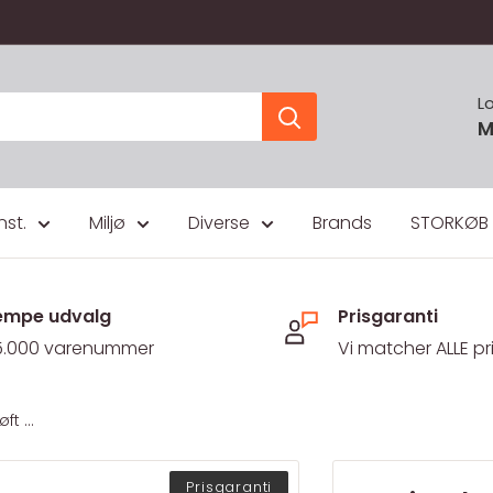
L
M
nst.
Miljø
Diverse
Brands
STORKØB
mpe udvalg
Prisgaranti
5.000 varenummer
Vi matcher ALLE pr
t ...
Prisgaranti