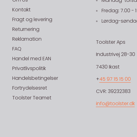
Mandag-torsdag
Kontakt
Fredag: 7.00 - 
Fragt og levering
Lørdag-søndag
Returnering
Reklamation
Toolster Aps
FAQ
Industrivej 28-30
Handel med EAN
7430 Ikast
Privatlivspolitik
Handelsbetingelser
+
45 97 15 15 00
Fortrydelsesret
CVR: 39232383
Toolster Teamet
info@toolster.dk