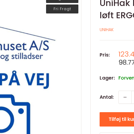
UniHak 
Fri Fragt
løft ER
UNIHAK
Salg
123.
Pris:
Salg
98.77
Lager:
Forven
Antal:
Tilføj til k