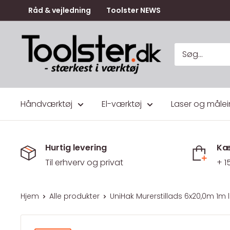
Gå
Råd & vejledning
Toolster NEWS
til
indhold
Toolster.dk
Håndværktøj
El-værktøj
Laser og målei
Hurtig levering
Kæ
Til erhverv og privat
+ 1
Hjem
Alle produkter
UniHak Murerstillads 6x20,0m 1m løf