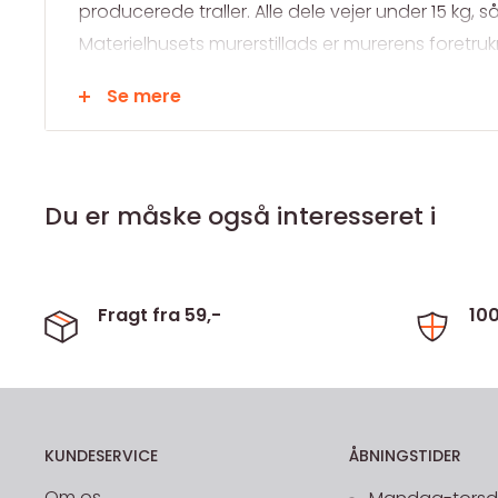
producerede traller. Alle dele vejer under 15 kg, s
Materielhusets murerstillads er murerens foretru
1 meter søjler indvendigt og 2 meter søjler udvendi
Se mere
Arbejdshøjde 6 m. Ståhøjde 4 m. Længde 20 m. Søjle
Længdebjælke 2,45 m 64 stk. Tværbjælke 1,60 m 3
stk. Hånd-knæliste 1,6 m 4 stk. Diagonaler kort 6 st
2,2 x 0,24 m Ergo/PVC 80 stk. Spindelfod 0,7 m 18 s
Du er måske også interesseret i
Låsebrædder 2,45 m 8 stk. Vægfastgørelser 18 st
Fragt fra 59,-
10
KUNDESERVICE
ÅBNINGSTIDER
Om os