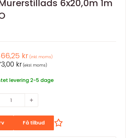
Murerstillads 6x20,0m 1m
GO
spris
466,25 kr
(inkl. moms)
spris
3,00 kr
(eksl. moms)
tet levering 2-5 dage
urv
Få tilbud