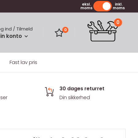
eksl.
inkl.
moms
moms
0
og ind / Tilmeld
0
in konto
Fast lav pris
30 dages returret
iser
Din sikkerhed